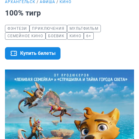
АРХАНГЕЛЬСК
АФИША
КИНО
100% тигр
ФЭНТЕЗИ
ПРИКЛЮЧЕНИЯ
МУЛЬТФИЛЬМ
СЕМЕЙНОЕ КИНО
БОЕВИК
КИНО
6+
Купить билеты