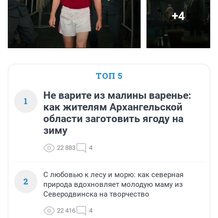
+4
ТОП 5
Не варите из малины варенье:
1
как жителям Архангельской
области заготовить ягоду на
зиму
22 883
4
С любовью к лесу и морю: как северная
2
природа вдохновляет молодую маму из
Северодвинска на творчество
22 416
4