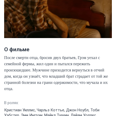
О фильме
После смерти отца, бросив двух братьев, Грэм уехал с 
семейной фермы, жил один и пытался пережить 
произошедшее. Мужчине приходится вернуться в отчий 
дом, когда он узнаёт, что младший брат страдает от той же 
странной болезни на грани одержимости, что мучала и их 
отца.
В ролях:
Кристиан Уиллис, Чарльз Коттье, Джон Ноубл, Тоби
Уэбстер, Эми Ингрэм, Майкл Туахин, Лайам Уоллес