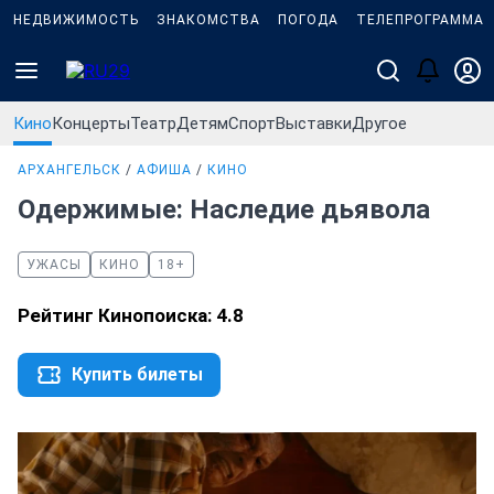
НЕДВИЖИМОСТЬ
ЗНАКОМСТВА
ПОГОДА
ТЕЛЕПРОГРАММА
Кино
Концерты
Театр
Детям
Спорт
Выставки
Другое
АРХАНГЕЛЬСК
АФИША
КИНО
Одержимые: Наследие дьявола
УЖАСЫ
КИНО
18+
Рейтинг Кинопоиска: 4.8
Купить билеты