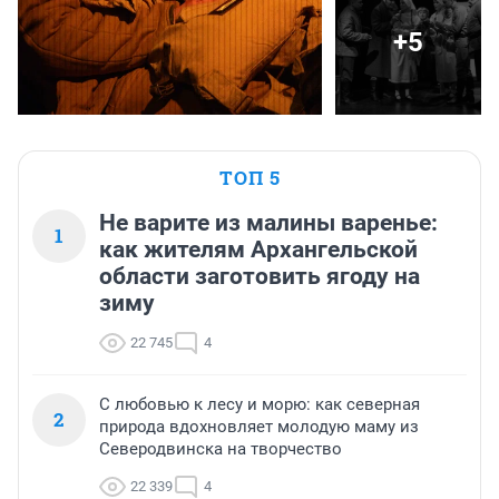
+5
ТОП 5
Не варите из малины варенье:
1
как жителям Архангельской
области заготовить ягоду на
зиму
22 745
4
С любовью к лесу и морю: как северная
2
природа вдохновляет молодую маму из
Северодвинска на творчество
22 339
4