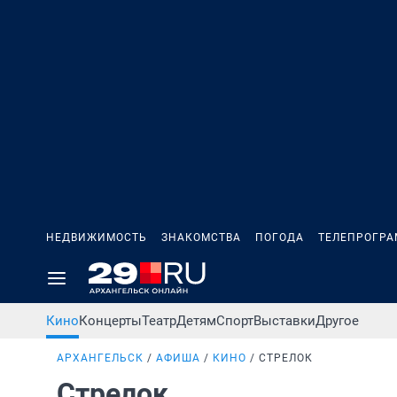
НЕДВИЖИМОСТЬ
ЗНАКОМСТВА
ПОГОДА
ТЕЛЕПРОГР
Кино
Концерты
Театр
Детям
Спорт
Выставки
Другое
АРХАНГЕЛЬСК
АФИША
КИНО
СТРЕЛОК
Стрелок