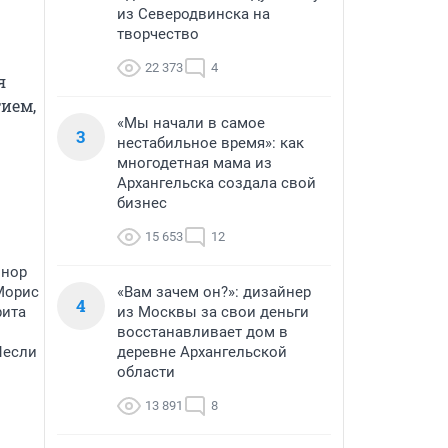
из Северодвинска на
творчество
22 373
4
 
ем, 
«Мы начали в самое
3
нестабильное время»: как
многодетная мама из
Архангельска создала свой
бизнес
15 653
12
ннор
Морис
«Вам зачем он?»: дизайнер
4
рита
из Москвы за свои деньги
восстанавливает дом в
Лесли
деревне Архангельской
области
13 891
8