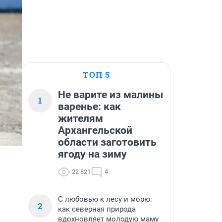
ТОП 5
Не варите из малины
1
варенье: как
жителям
Архангельской
области заготовить
ягоду на зиму
22 821
4
С любовью к лесу и морю:
2
как северная природа
вдохновляет молодую маму