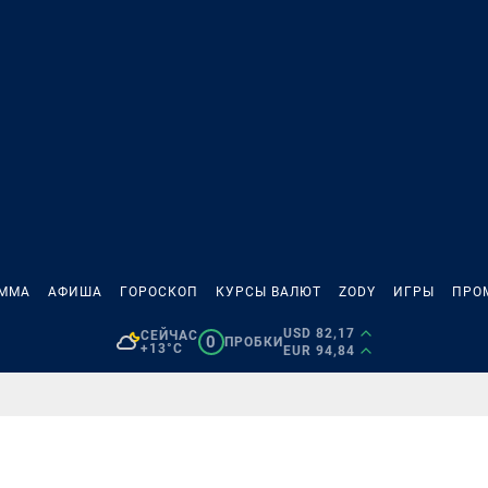
АММА
АФИША
ГОРОСКОП
КУРСЫ ВАЛЮТ
ZODY
ИГРЫ
ПРО
USD 82,17
СЕЙЧАС
0
ПРОБКИ
+13°C
EUR 94,84