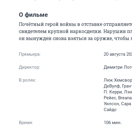
О фильме
Почётный герой войны в отставке отправляетс
свидетелем крупной наркосделки. Нарушив пл
он вынужден снова взяться за оружие, чтобы
Премьера:
20 августа 20
Директор:
Димитри Лог
В ролях:
Люк Хемсвор
ДеВулф, Гран
П. Керри, Лэ
Рейес, Brean
Уилсон, Сара
Сайдс
Время:
106 мин.