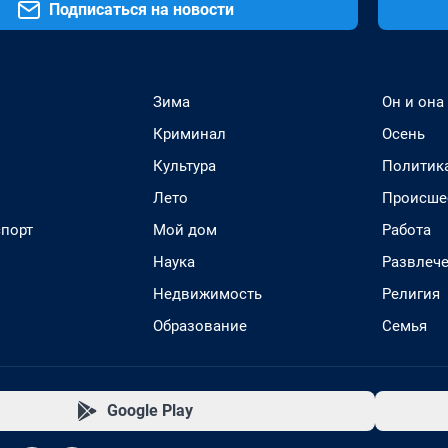
Подписаться на новости
Зима
Он и она
Криминал
Осень
Культура
Политик
Лето
Происше
спорт
Мой дом
Работа
Наука
Развлеч
Недвижимость
Религия
Образование
Семья
Google Play