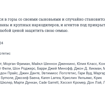
я в горы со своими сыновьями и случайно становится
аны и крупных наркодилеров, и агентов под прикрыти
 любой ценой защитить свою семью.
24
отетис
т, Морган Фриман, Майкл Шеннон Дженкинс, Юлия Класс, Ко
т Фили, Шон Роджерс, Барри Джей Минофф, Джон Д. Хикман, 
ндон Прайс, Джин Данте, Эвтимиос Логотетис, Гари Вуд, Марга
a Symone, Джозеф Баена, Karen Larrea, Крислин Уильямс, Крик
 Шюлер, Марти Дункан, Cade Garrett, Хэссел Кромер, Дон Лэй, 