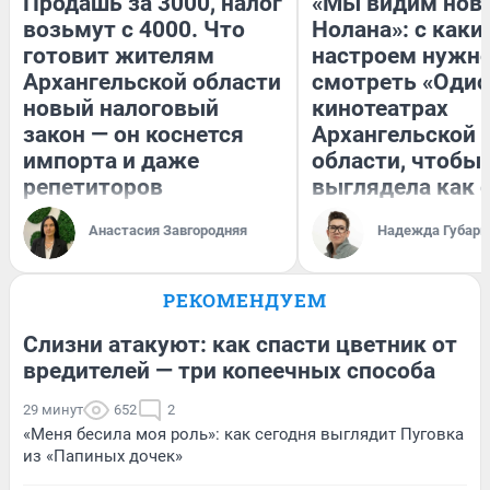
Продашь за 3000, налог
«Мы видим нов
возьмут с 4000. Что
Нолана»: с каки
готовит жителям
настроем нужн
Архангельской области
смотреть «Одис
новый налоговый
кинотеатрах
закон — он коснется
Архангельской
импорта и даже
области, чтобы 
репетиторов
выглядела как 
Анастасия Завгородняя
Надежда Губарь
РЕКОМЕНДУЕМ
Слизни атакуют: как спасти цветник от
вредителей — три копеечных способа
29 минут
652
2
«Меня бесила моя роль»: как сегодня выглядит Пуговка
из «Папиных дочек»