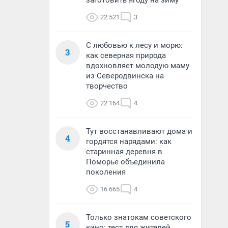
заготовить ягоду на зиму
22 521
3
С любовью к лесу и морю:
3
как северная природа
вдохновляет молодую маму
из Северодвинска на
творчество
22 164
4
Тут восстанавливают дома и
4
гордятся нарядами: как
старинная деревня в
Поморье объединила
поколения
16 665
4
Только знатокам советского
5
кино: тест для жителей