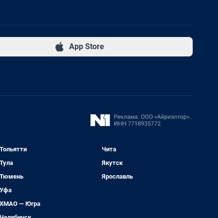
App Store
Тольятти
Чита
Тула
Якутск
Тюмень
Ярославль
Уфа
ХМАО — Югра
Челябинск