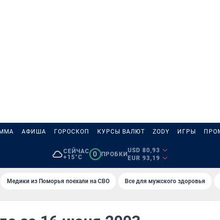
АММА
АФИША
ГОРОСКОП
КУРСЫ ВАЛЮТ
ZODY
ИГРЫ
ПРО
USD 80,93
СЕЙЧАС
0
ПРОБКИ
+15°C
EUR 93,19
Медики из Поморья поехали на СВО
Все для мужского здоровья