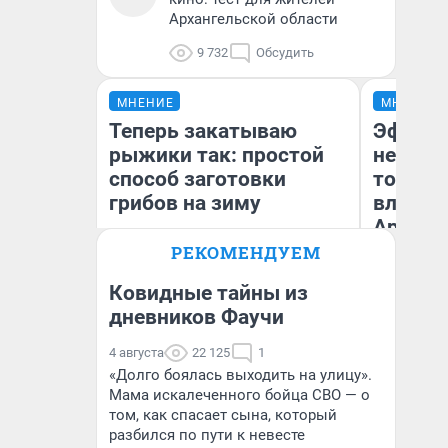
Архангельской области
9 732
Обсудить
МНЕНИЕ
МНЕНИЕ
Теперь закатываю
Эффект
рыжики так: простой
не сраз
способ заготовки
топлив
грибов на зиму
влияет
Арханг
РЕКОМЕНДУЕМ
Ковидные тайны из
дневников Фаучи
Вероника
Дм
4 августа
22 125
1
«Долго боялась выходить на улицу».
Мама искалеченного бойца СВО — о
том, как спасает сына, который
разбился по пути к невесте