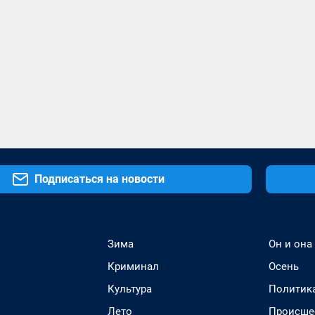
Подписаться на новости
Зима
Он и она
Криминал
Осень
Культура
Политик
Лето
Происше