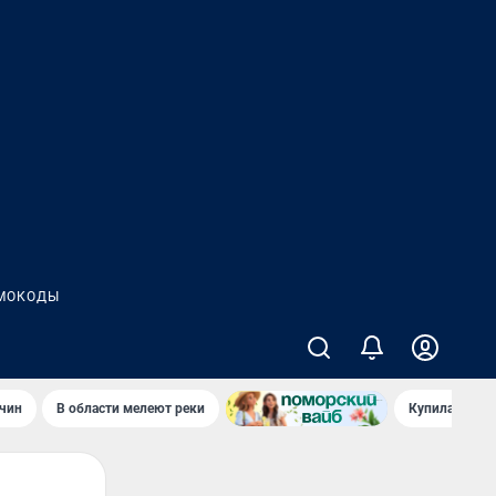
МОКОДЫ
чин
В области мелеют реки
Купила стары