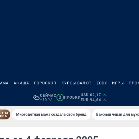
АММА
АФИША
ГОРОСКОП
КУРСЫ ВАЛЮТ
ZODY
ИГРЫ
ПРО
USD 82,17
СЕЙЧАС
2
ПРОБКИ
+15°C
EUR 94,84
Многодетная мама создала свой бренд
Важный чекап для муж