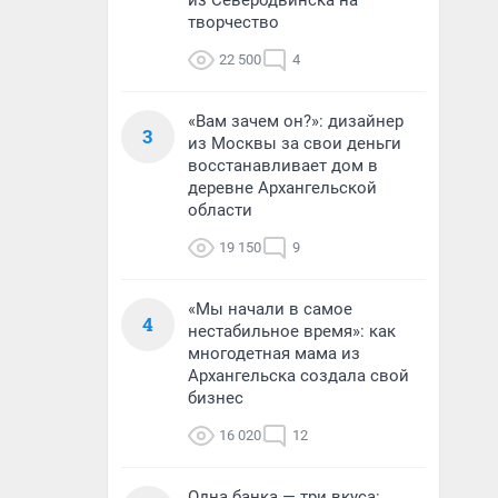
из Северодвинска на
творчество
22 500
4
«Вам зачем он?»: дизайнер
3
из Москвы за свои деньги
восстанавливает дом в
деревне Архангельской
области
19 150
9
«Мы начали в самое
4
нестабильное время»: как
многодетная мама из
Архангельска создала свой
бизнес
16 020
12
Одна банка — три вкуса: