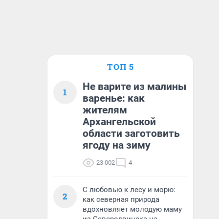
ТОП 5
Не варите из малины
1
варенье: как
жителям
Архангельской
области заготовить
ягоду на зиму
23 002
4
С любовью к лесу и морю:
2
как северная природа
вдохновляет молодую маму