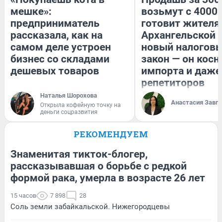
мешке»:
возьмут с 4000.
предприниматель
готовит жител
рассказала, как на
Архангельской 
самом деле устроен
новый налогов
бизнес со складами
закон — он косн
дешевых товаров
импорта и даже
репетиторов
Наталья Шорохова
Анастасия Завг
Открыла кофейную точку на
деньги соцразвития
РЕКОМЕНДУЕМ
Знаменитая тикток-блогер,
рассказывавшая о борьбе с редкой
формой рака, умерла в возрасте 26 лет
15 часов
7 898
28
Соль земли забайкальской. Нижегородцевы