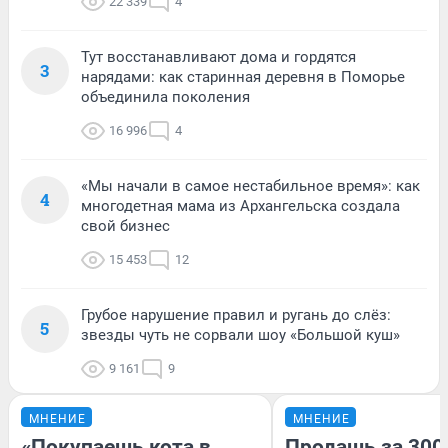
22 339
4
Тут восстанавливают дома и гордятся
3
нарядами: как старинная деревня в Поморье
объединила поколения
16 996
4
«Мы начали в самое нестабильное время»: как
4
многодетная мама из Архангельска создала
свой бизнес
15 453
12
Грубое нарушение правил и ругань до слёз:
5
звезды чуть не сорвали шоу «Большой куш»
9 161
9
МНЕНИЕ
МНЕНИЕ
«Покупаешь кота в
Продашь за 3000