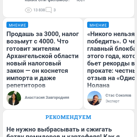
13 838
3
МНЕНИЕ
МНЕНИЕ
Продашь за 3000, налог
«Никого нельзя
возьмут с 4000. Что
победить». О ч
готовит жителям
главный блокба
Архангельской области
этого года, кот
новый налоговый
бьет рекорды в
закон — он коснется
прокате: честн
импорта и даже
отзыв на «Одис
репетиторов
Нолана
Стас Соколов
Анастасия Завгородняя
Эксперт
РЕКОМЕНДУЕМ
Не нужно выбрасывать и сжигать
ботву помидоров и картофеля! Как я