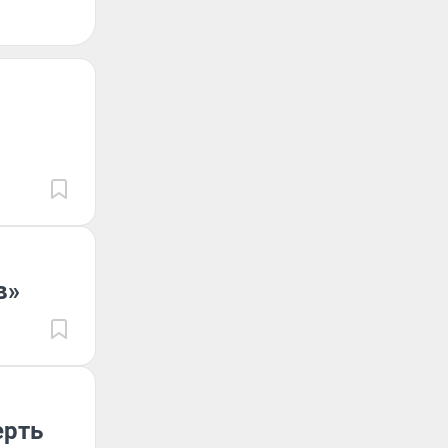
в»
ерть