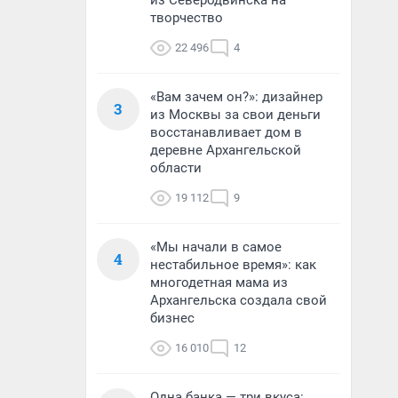
из Северодвинска на
творчество
22 496
4
«Вам зачем он?»: дизайнер
3
из Москвы за свои деньги
восстанавливает дом в
деревне Архангельской
области
19 112
9
«Мы начали в самое
4
нестабильное время»: как
многодетная мама из
Архангельска создала свой
бизнес
16 010
12
Одна банка — три вкуса: