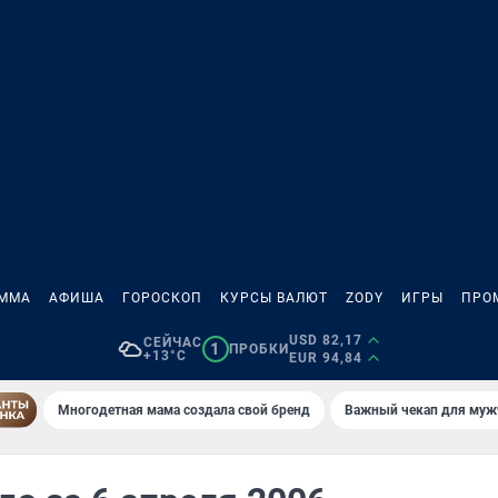
АММА
АФИША
ГОРОСКОП
КУРСЫ ВАЛЮТ
ZODY
ИГРЫ
ПРО
USD 82,17
СЕЙЧАС
1
ПРОБКИ
+13°C
EUR 94,84
Многодетная мама создала свой бренд
Важный чекап для муж