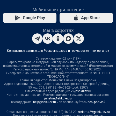
Мобильное приложение
Google Play
App Store
Мы в соцсетях
Контактные данные для Роскомнадзора и государственных органов
Сетевое издание «29.ру» (18+)
Зарегистрировано Федеральной службой по надзору в сфере связи,
информационных технологий и массовых коммуникаций (Роскомнадзор)
Регистрационный номер ЭЛ № ФС 77– 84687 от 06.02.2023 г.
Учредитель: Общество с ограниченной ответственностью "ИНТЕРНЕТ
ТЕХНОЛОГИИ"
Главный редактор: Ионайтис Елена Владимировна
Адрес редакции: 163000, г. Архангельск, набережная Северной Двины, д.
55, оф. 709, 8 (8182) 46-03-29 (доб. 3207)
Электронный адрес редакции:
29@shkulev.ru
Контактные данные для Роскомнадзора и государственных органов:
juristnn@shkulev.ru
Техподдержка:
help@shkulev.ru
или воспользуйтесь
веб-формой
Связаться с отделом продаж: 8 (8182) 46-03-29,
reklama29@shkulev.ru
Редакция сайта не несет ответственности за достоверность