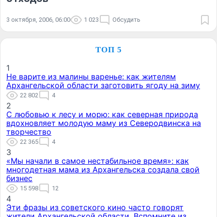
3 октября, 2006, 06:00
1 023
Обсудить
ТОП 5
1
Не варите из малины варенье: как жителям
Архангельской области заготовить ягоду на зиму
22 802
4
2
С любовью к лесу и морю: как северная природа
вдохновляет молодую маму из Северодвинска на
творчество
22 365
4
3
«Мы начали в самое нестабильное время»: как
многодетная мама из Архангельска создала свой
бизнес
15 598
12
4
Эти фразы из советского кино часто говорят
жители Архангельской области. Вспомните из