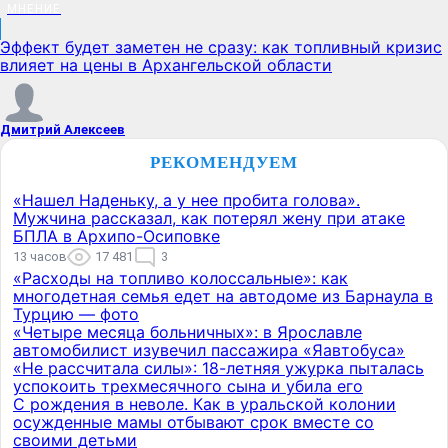
МНЕНИЕ
Эффект будет заметен не сразу: как топливный кризис
влияет на цены в Архангельской области
Дмитрий Алексеев
РЕКОМЕНДУЕМ
«Нашел Наденьку, а у нее пробита голова».
Мужчина рассказал, как потерял жену при атаке
БПЛА в Архипо-Осиповке
13 часов
17 481
3
«Расходы на топливо колоссальные»: как
многодетная семья едет на автодоме из Барнаула в
Турцию — фото
«Четыре месяца больничных»: в Ярославле
автомобилист изувечил пассажира «Яавтобуса»
«Не рассчитала силы»: 18-летняя ужурка пыталась
успокоить трехмесячного сына и убила его
С рождения в неволе. Как в уральской колонии
осужденные мамы отбывают срок вместе со
своими детьми