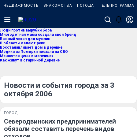
НЕДВИЖИМОСТЬ
ЗНАКОМСТВА
ПОГОДА
ТЕЛЕПРОГРАММА
Люди против вырубки бора
Многодетная мама создала свой бренд
Важный чекап для мужчин
В области мелеют реки
Восстанавливает дом в деревне
Медики из Поморья поехали на СВО
Меняются цены в магазинах
Как живут в старинной деревне
Новости и события города за 3
октября 2006
ГОРОД
Северодвинских предпринимателей
обязали составить перечень видов
отходов