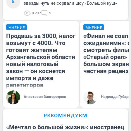
5
звезды чуть не сорвали шоу «Большой куш»
9 237
9
МНЕНИЕ
МНЕНИЕ
Продашь за 3000, налог
«Финал не совпа
возьмут с 4000. Что
ожиданиями»: с
готовит жителям
смотреть филь
Архангельской области
«Старый орел» 
новый налоговый
большом экран
закон — он коснется
честная реценз
импорта и даже
репетиторов
Анастасия Завгородняя
Надежда Губарь
РЕКОМЕНДУЕМ
«Мечтал о большой жизни»: иностранец