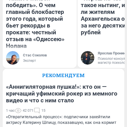
победить». О чем
такое нытинг, и
главный блокбастер
ли жителям
этого года, который
Архангельска о
бьет рекорды в
за него десятки
прокате: честный
рублей
отзыв на «Одиссею»
Нолана
Ярослав Пронин
Стас Соколов
Психолог-консуль
Эксперт
магистр психоло
РЕКОМЕНДУЕМ
«Аннигиляторная пушка!»: кто он —
кричащий уфимский рокер из мемного
видео и что с ним стало
1 час
42 071
15
«Отвратительный процесс»: подписчики захейтили
актрису Катерину Шпицу, показавшую, как она кормит