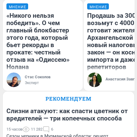
МНЕНИЕ
МНЕНИЕ
«Никого нельзя
Продашь за 3000
победить». О чем
возьмут с 4000.
главный блокбастер
готовит жител
этого года, который
Архангельской 
бьет рекорды в
новый налогов
прокате: честный
закон — он косн
отзыв на «Одиссею»
импорта и даже
Нолана
репетиторов
Стас Соколов
Анастасия Завг
Эксперт
РЕКОМЕНДУЕМ
Слизни атакуют: как спасти цветник от
вредителей — три копеечных способа
15 часов
11 282
6
Сезон черники в Мурманской области: рецепт