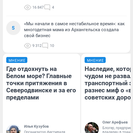
16 847
4
«Мы начали в самое нестабильное время»: как
5
многодетная мама из Архангельска создала
свой бизнес
9 312
10
МНЕНИЕ
МНЕНИЕ
Где отдохнуть на
Наследие, кото
Белом море? Главные
чудом не разва
точки притяжения в
транспортный э
Северодвинске и за его
разнес миф о «
пределами
советских доро
Олег Арефьев
Илья Кузубов
Блогер, предприн
Организатор фестиваля
владелец в тран