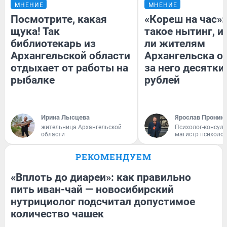
МНЕНИЕ
МНЕНИЕ
Посмотрите, какая
«Кореш на час»:
щука! Так
такое нытинг, и
библиотекарь из
ли жителям
Архангельской области
Архангельска о
отдыхает от работы на
за него десятки
рыбалке
рублей
Ирина Лысцева
Ярослав Пронин
жительница Архангельской
Психолог-консуль
области
магистр психоло
РЕКОМЕНДУЕМ
«Вплоть до диареи»: как правильно
пить иван-чай — новосибирский
нутрициолог подсчитал допустимое
количество чашек