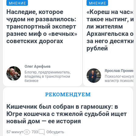
МНЕНИЕ
МНЕНИЕ
Наследие, которое
«Кореш на час»:
чудом не развалилось:
такое нытинг, и
транспортный эксперт
ли жителям
разнес миф о «вечных»
Архангельска о
советских дорогах
за него десятки
рублей
Олег Арефьев
Ярослав Пронин
Блогер, предприниматель,
владелец в транспортном
Психолог-консуль
бизнесе
магистр психоло
РЕКОМЕНДУЕМ
Кишечник был собран в гармошку: в
Югре кошечка с тяжелой судьбой ищет
новый дом — ее история
57 минут
733
Обсудить