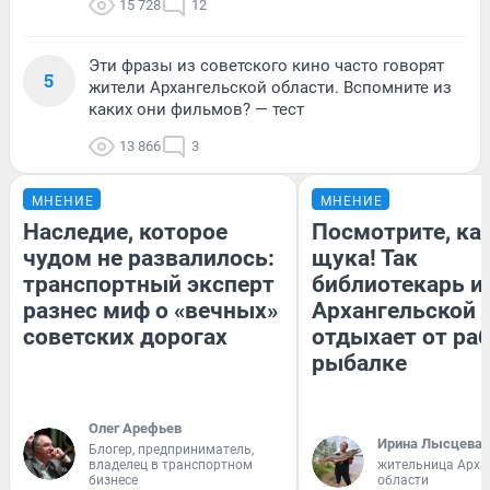
15 728
12
Эти фразы из советского кино часто говорят
5
жители Архангельской области. Вспомните из
каких они фильмов? — тест
13 866
3
МНЕНИЕ
МНЕНИЕ
Наследие, которое
Посмотрите, ка
чудом не развалилось:
щука! Так
транспортный эксперт
библиотекарь и
разнес миф о «вечных»
Архангельской 
советских дорогах
отдыхает от ра
рыбалке
Олег Арефьев
Ирина Лысцева
Блогер, предприниматель,
владелец в транспортном
жительница Арха
бизнесе
области