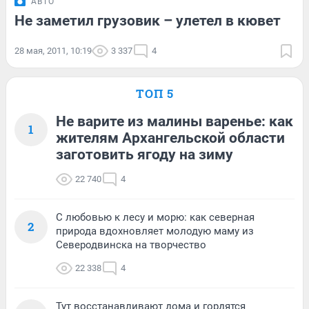
АВТО
Не заметил грузовик – улетел в кювет
28 мая, 2011, 10:19
3 337
4
ТОП 5
Не варите из малины варенье: как
1
жителям Архангельской области
заготовить ягоду на зиму
22 740
4
С любовью к лесу и морю: как северная
2
природа вдохновляет молодую маму из
Северодвинска на творчество
22 338
4
Тут восстанавливают дома и гордятся