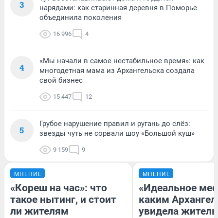
3
нарядами: как старинная деревня в Поморье
объединила поколения
16 996
4
«Мы начали в самое нестабильное время»: как
4
многодетная мама из Архангельска создала
свой бизнес
15 447
12
Грубое нарушение правил и ругань до слёз:
5
звезды чуть не сорвали шоу «Большой куш»
9 159
9
МНЕНИЕ
МНЕНИЕ
«Кореш на час»: что
«Идеальное мес
такое нытинг, и стоит
каким Архангел
ли жителям
увидела жител