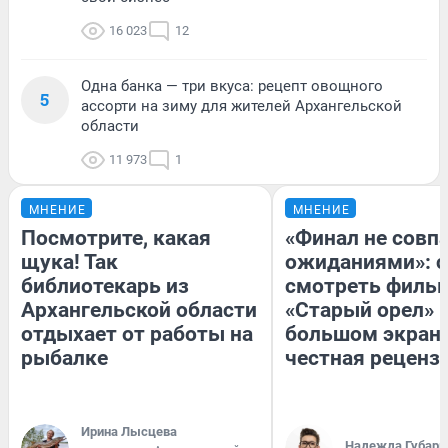
16 023
12
Одна банка — три вкуса: рецепт овощного
5
ассорти на зиму для жителей Архангельской
области
11 973
1
МНЕНИЕ
МНЕНИЕ
Посмотрите, какая
«Финал не совпа
щука! Так
ожиданиями»: с
библиотекарь из
смотреть филь
Архангельской области
«Старый орел» 
отдыхает от работы на
большом экран
рыбалке
честная реценз
Ирина Лысцева
Надежда Губарь