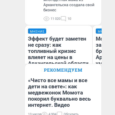
Архангельска создала свой
бизнес
11 020
10
МНЕНИЕ
МНЕНИЕ
Эффект будет заметен
Морили
не сразу: как
запирал
топливный кризис
бросили
влияет на цены в
Арханг
Архангельской области
умираю
РЕКОМЕНДУЕМ
«Чисто все мамы и все
дети на свете»: как
Ол
медвежонок Момота
Дмитрий Алексеев
Ар
покорил буквально весь
интернет. Видео
13 часов
4 994
Обсудить