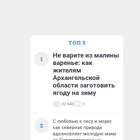
ТОП 5
Не варите из малины
1
варенье: как
жителям
Архангельской
области заготовить
ягоду на зиму
22 640
3
С любовью к лесу и морю:
2
как северная природа
вдохновляет молодую маму