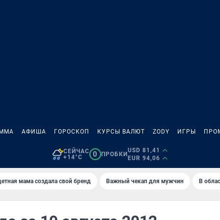
АММА
АФИША
ГОРОСКОП
КУРСЫ ВАЛЮТ
ZODY
ИГРЫ
ПРО
USD 81,41
СЕЙЧАС
0
ПРОБКИ
+14°C
EUR 94,06
етная мама создала свой бренд
Важный чекап для мужчин
В обла