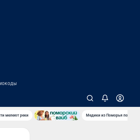
МОКОДЫ
сти мелеют реки
Медики из Поморья поехали 