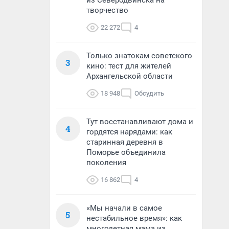
из Северодвинска на
творчество
22 272
4
Только знатокам советского
3
кино: тест для жителей
Архангельской области
18 948
Обсудить
Тут восстанавливают дома и
4
гордятся нарядами: как
старинная деревня в
Поморье объединила
поколения
16 862
4
«Мы начали в самое
5
нестабильное время»: как
многодетная мама из