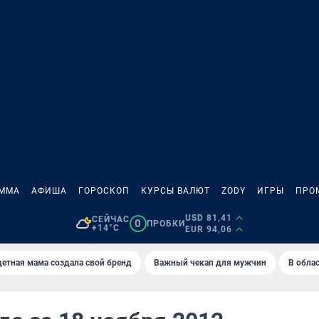
АММА
АФИША
ГОРОСКОП
КУРСЫ ВАЛЮТ
ZODY
ИГРЫ
ПРО
USD 81,41
СЕЙЧАС
0
ПРОБКИ
+14°C
EUR 94,06
етная мама создала свой бренд
Важный чекап для мужчин
В обла