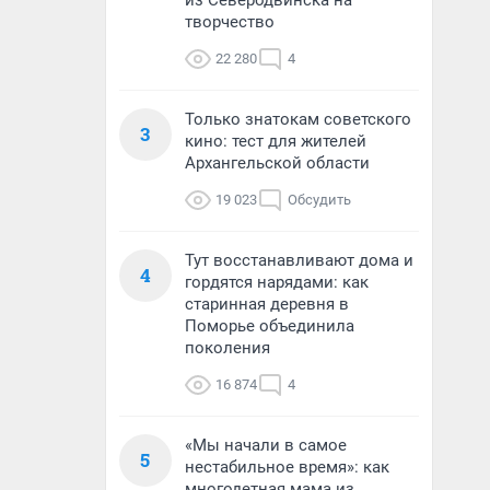
из Северодвинска на
творчество
22 280
4
Только знатокам советского
3
кино: тест для жителей
Архангельской области
19 023
Обсудить
Тут восстанавливают дома и
4
гордятся нарядами: как
старинная деревня в
Поморье объединила
поколения
16 874
4
«Мы начали в самое
5
нестабильное время»: как
многодетная мама из