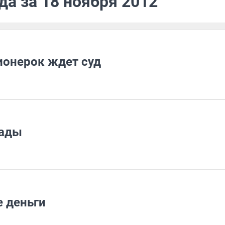
да за 18 ноября 2012
ионерок ждет суд
рады
 деньги