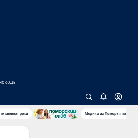
МОКОДЫ
сти мелеют реки
Медики из Поморья поехали 