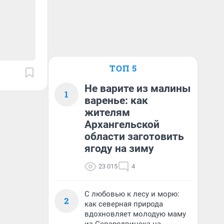
ТОП 5
Не варите из малины
1
варенье: как
жителям
Архангельской
области заготовить
ягоду на зиму
23 015
4
С любовью к лесу и морю:
2
как северная природа
вдохновляет молодую маму