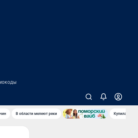
МОКОДЫ
чин
В области мелеют реки
Купила стары