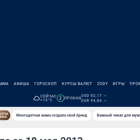
АММА
АФИША
ГОРОСКОП
КУРСЫ ВАЛЮТ
ZODY
ИГРЫ
ПРО
USD 82,17
СЕЙЧАС
2
ПРОБКИ
+15°C
EUR 94,84
Многодетная мама создала свой бренд
Важный чекап для муж