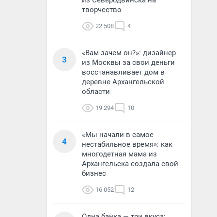
из Северодвинска на
творчество
22 508
4
«Вам зачем он?»: дизайнер
3
из Москвы за свои деньги
восстанавливает дом в
деревне Архангельской
области
19 294
10
«Мы начали в самое
4
нестабильное время»: как
многодетная мама из
Архангельска создала свой
бизнес
16 052
12
Одна банка — три вкуса: