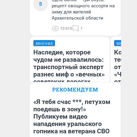
5
рецепт овощного ассорти на
зиму для жителей
Архангельской области
13 613
1
МНЕНИЕ
МНЕНИЕ
Наследие, которое
Колобо
чудом не развалилось:
тебя бо
транспортный эксперт
отложи
разнес миф о «вечных»
«Челов
советских дорогах
отзыв 
«челов
РЕКОМЕНДУЕМ
«Я тебя счас ***, петухом
Олег Арефьев
поедешь в зону!»
Блогер, предприниматель,
Публикуем видео
На
владелец в транспортном
бизнесе
нападения уральского
гопника на ветерана СВО