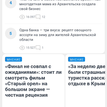
4
многодетная мама из Архангельска создала
свой бизнес
16 097
12
Одна банка — три вкуса: рецепт овощного
5
ассорти на зиму для жителей Архангельской
области
15 527
1
МНЕНИЕ
МНЕНИЕ
«Финал не совпал с
«За неделю две
ожиданиями»: стоит ли
были страшные
смотреть фильм
туристка расска
«Старый орел» на
отдыхе в Крым
большом экране —
честная рецензия