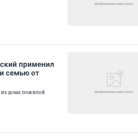
йский применил
и семью от
д из дома пожилой