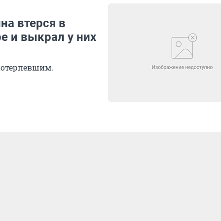
на втерся в
е и выкрал у них
потерпевшим.