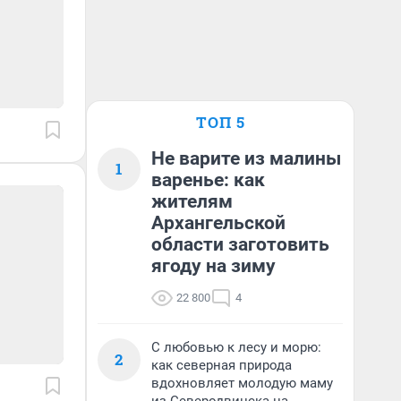
ТОП 5
Не варите из малины
1
варенье: как
жителям
Архангельской
области заготовить
ягоду на зиму
22 800
4
С любовью к лесу и морю:
2
как северная природа
вдохновляет молодую маму