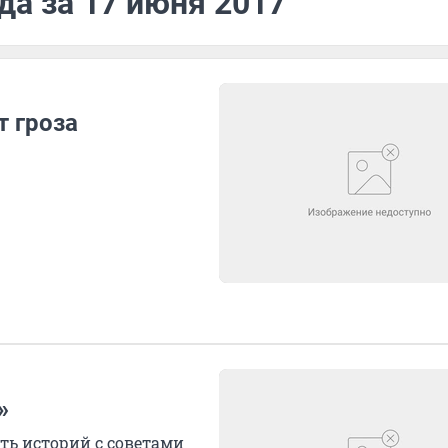
да за 17 июня 2017
т гроза
»
ь историй с советами