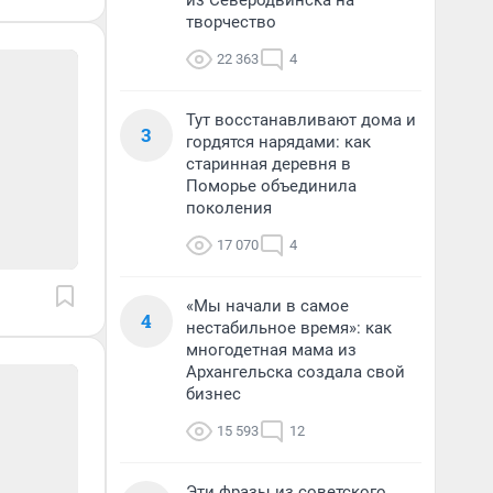
из Северодвинска на
творчество
22 363
4
Тут восстанавливают дома и
3
гордятся нарядами: как
старинная деревня в
Поморье объединила
поколения
17 070
4
«Мы начали в самое
4
нестабильное время»: как
многодетная мама из
Архангельска создала свой
бизнес
15 593
12
Эти фразы из советского