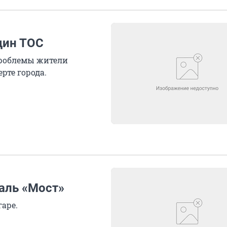
дин ТОС
проблемы жители
рте города.
аль «Мост»
аре.