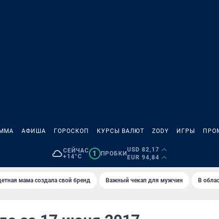
АММА
АФИША
ГОРОСКОП
КУРСЫ ВАЛЮТ
ZODY
ИГРЫ
ПРО
USD 82,17
СЕЙЧАС
1
ПРОБКИ
+14°C
EUR 94,84
етная мама создала свой бренд
Важный чекап для мужчин
В обла