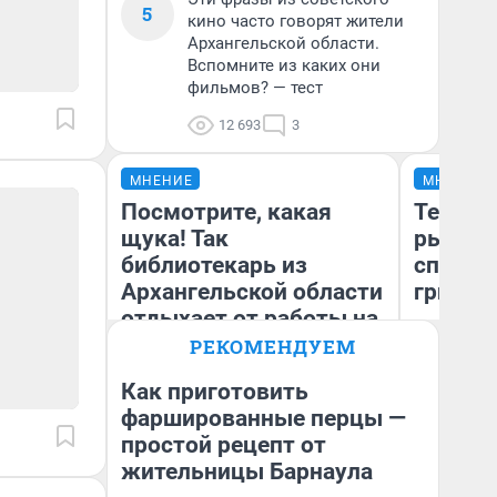
5
кино часто говорят жители
Архангельской области.
Вспомните из каких они
фильмов? — тест
12 693
3
МНЕНИЕ
МНЕНИЕ
Посмотрите, какая
Теперь
щука! Так
рыжики
библиотекарь из
способ
Архангельской области
грибов
отдыхает от работы на
рыбалке
РЕКОМЕНДУЕМ
Как приготовить
фаршированные перцы —
Ирина Лысцева
простой рецепт от
Ве
жительница Архангельской
области
жительницы Барнаула