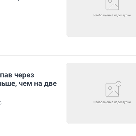
пав через
ьше, чем на две
.