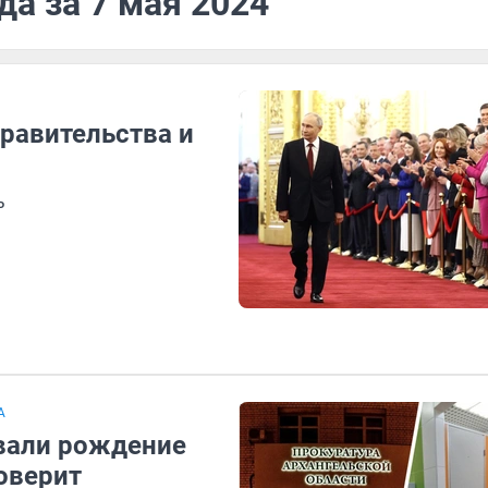
да за 7 мая 2024
правительства и
ь
А
ывали рождение
роверит