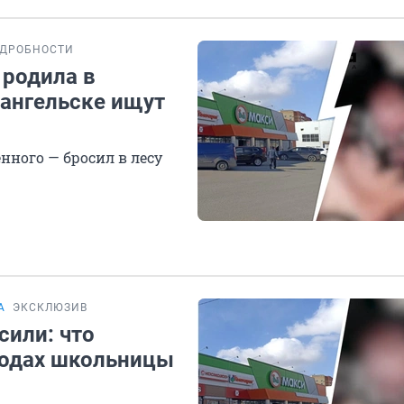
ДРОБНОСТИ
 родила в
хангельске ищут
нного — бросил в лесу
А
ЭКСКЛЮЗИВ
сили: что
родах школьницы