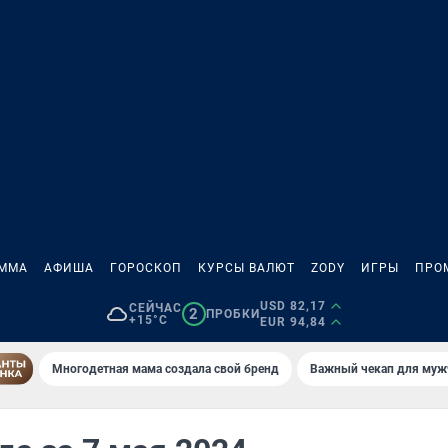
АММА
АФИША
ГОРОСКОП
КУРСЫ ВАЛЮТ
ZODY
ИГРЫ
ПРО
USD 82,17
СЕЙЧАС
2
ПРОБКИ
+15°C
EUR 94,84
Многодетная мама создала свой бренд
Важный чекап для муж