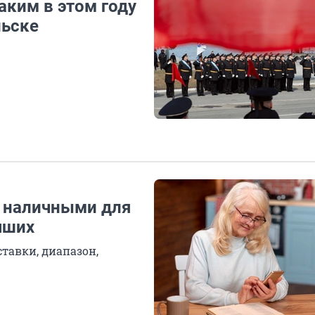
аким в этом году
льске
ы наличными для
чших
тавки, диапазон,