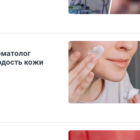
рматолог
одость кожи