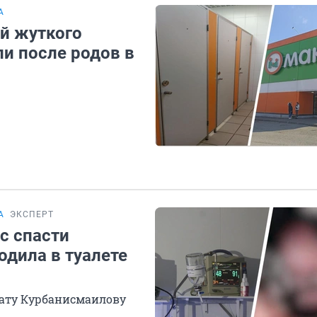
А
ей жуткого
и после родов в
А
ЭКСПЕРТ
с спасти
одила в туалете
нату Курбанисмаилову