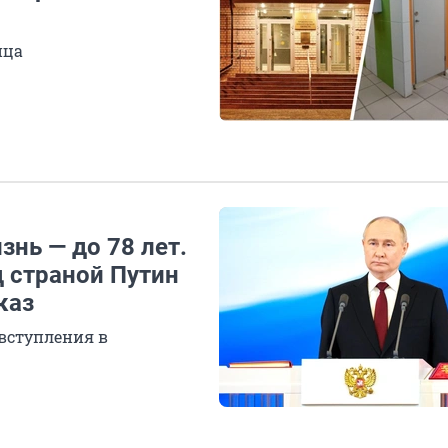
ица
знь — до 78 лет.
 страной Путин
каз
 вступления в