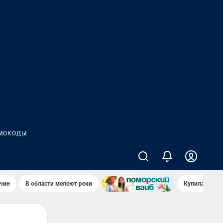
МОКОДЫ
чин
В области мелеют реки
Купила стары