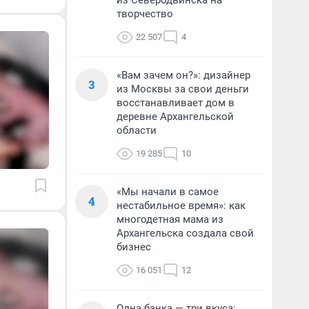
из Северодвинска на
творчество
22 507
4
«Вам зачем он?»: дизайнер
3
из Москвы за свои деньги
восстанавливает дом в
деревне Архангельской
области
19 285
10
«Мы начали в самое
4
нестабильное время»: как
многодетная мама из
Архангельска создала свой
бизнес
16 051
12
Одна банка — три вкуса: