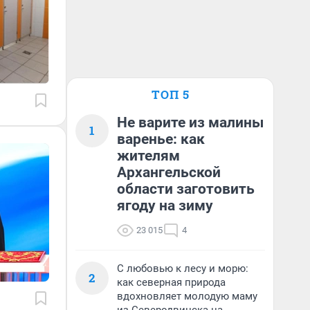
ТОП 5
Не варите из малины
1
варенье: как
жителям
Архангельской
области заготовить
ягоду на зиму
23 015
4
С любовью к лесу и морю:
2
как северная природа
вдохновляет молодую маму