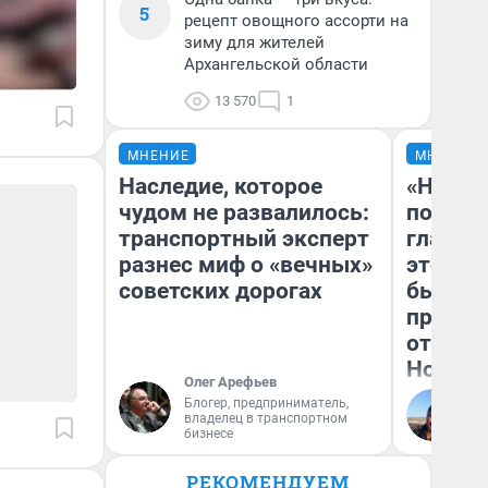
5
рецепт овощного ассорти на
зиму для жителей
Архангельской области
13 570
1
МНЕНИЕ
МНЕНИЕ
Наследие, которое
«Никог
чудом не развалилось:
победи
транспортный эксперт
главны
разнес миф о «вечных»
этого г
советских дорогах
бьет р
прокат
отзыв 
Нолана
Олег Арефьев
Блогер, предприниматель,
Ст
владелец в транспортном
Эк
бизнесе
РЕКОМЕНДУЕМ