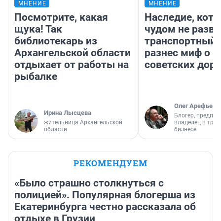
МНЕНИЕ
МНЕНИЕ
Посмотрите, какая
Наследие, кото
щука! Так
чудом не разва
библиотекарь из
транспортный 
Архангельской области
разнес миф о 
отдыхает от работы на
советских доро
рыбалке
Олег Арефьев
Ирина Лысцева
Блогер, предпри
жительница Архангельской
владелец в тра
области
бизнесе
РЕКОМЕНДУЕМ
«Было страшно столкнуться с
полицией». Популярная блогерша из
Екатеринбурга честно рассказала об
отдыхе в Грузии