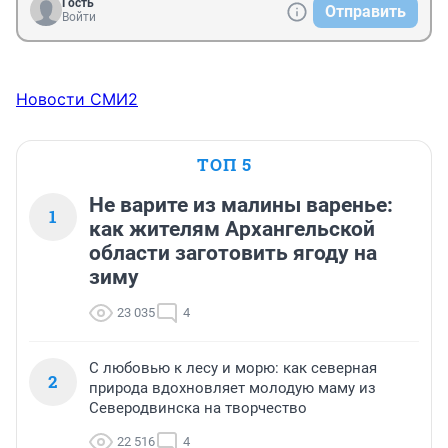
Гость
Отправить
Войти
Новости СМИ2
ТОП 5
Не варите из малины варенье:
1
как жителям Архангельской
области заготовить ягоду на
зиму
23 035
4
С любовью к лесу и морю: как северная
2
природа вдохновляет молодую маму из
Северодвинска на творчество
22 516
4