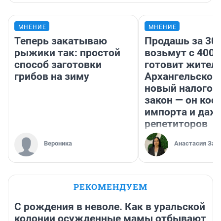
МНЕНИЕ
МНЕНИЕ
Теперь закатываю
Продашь за 300
рыжики так: простой
возьмут с 4000
способ заготовки
готовит жител
грибов на зиму
Архангельской
новый налого
закон — он кос
импорта и даж
репетиторов
Вероника
Анастасия Зав
РЕКОМЕНДУЕМ
С рождения в неволе. Как в уральской
колонии осужденные мамы отбывают