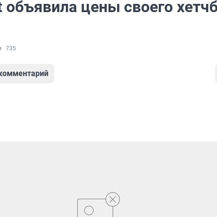
t объявила цены своего хетч
735
 комментарий