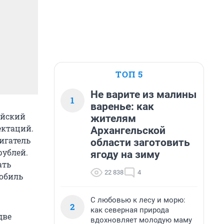
ТОП 5
Не варите из малины
1
варенье: как
ийский
жителям
ектаций.
Архангельской
игатель
области заготовить
рублей.
ягоду на зиму
ать
22 838
4
обиль
С любовью к лесу и морю:
2
как северная природа
две
вдохновляет молодую маму