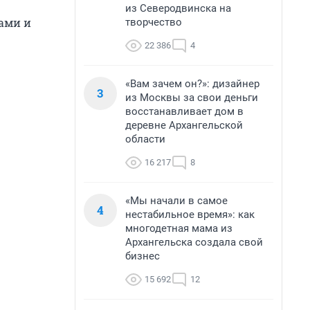
из Северодвинска на
ами и
творчество
22 386
4
«Вам зачем он?»: дизайнер
3
из Москвы за свои деньги
восстанавливает дом в
деревне Архангельской
области
16 217
8
«Мы начали в самое
4
нестабильное время»: как
многодетная мама из
Архангельска создала свой
бизнес
15 692
12