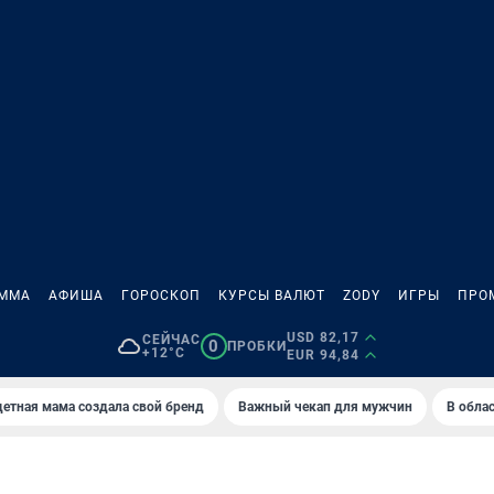
АММА
АФИША
ГОРОСКОП
КУРСЫ ВАЛЮТ
ZODY
ИГРЫ
ПРО
USD 82,17
СЕЙЧАС
0
ПРОБКИ
+12°C
EUR 94,84
етная мама создала свой бренд
Важный чекап для мужчин
В обла