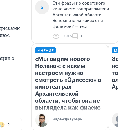
Эти фразы из советского
5
кино часто говорят жители
Архангельской области.
Вспомните из каких они
фильмов? — тест
 дисками
лем,
13 816
3
МНЕНИЕ
МНЕНИ
ация с
«Мы видим нового
Эффек
Нолана»: с каким
не сра
настроем нужно
топли
смотреть «Одиссею» в
влияе
кинотеатрах
Архан
Архангельской
области, чтобы она не
выглядела как фиаско
Надежда Губарь
0