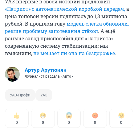
УАЗ впервые в своей истории предложил
«Патриот» с автоматической коробкой передач,
а
цена топовой версии поднялась до 1,3 миллиона
рублей. В прошлом году
модель слегка обновили,
решив проблему запотевания стёкол
. А ещё
раньше завод приспособил для «Патриота»
современную систему стабилизации: мы
выяснили,
не мешает ли она на бездорожье
.
Артур Арутюнян
Журналист раздела «Авто»
УАЗ-Профи
УАЗ
0
0
0
0
0