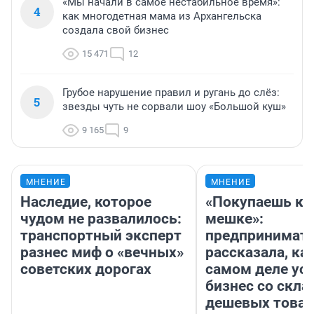
«Мы начали в самое нестабильное время»:
4
как многодетная мама из Архангельска
создала свой бизнес
15 471
12
Грубое нарушение правил и ругань до слёз:
5
звезды чуть не сорвали шоу «Большой куш»
9 165
9
МНЕНИЕ
МНЕНИЕ
Наследие, которое
«Покупаешь ко
чудом не развалилось:
мешке»:
транспортный эксперт
предпринимат
разнес миф о «вечных»
рассказала, как
советских дорогах
самом деле ус
бизнес со скл
дешевых това