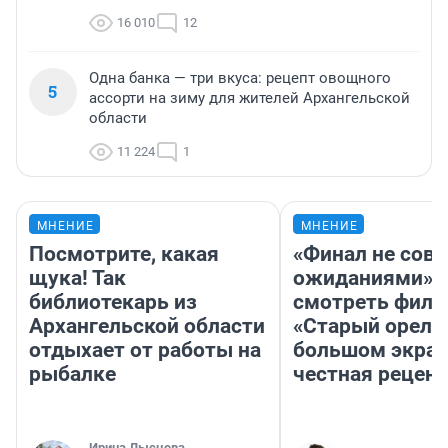
16 010
12
Одна банка — три вкуса: рецепт овощного
5
ассорти на зиму для жителей Архангельской
области
11 224
1
МНЕНИЕ
МНЕНИЕ
Посмотрите, какая
«Финал не совп
щука! Так
ожиданиями»: 
библиотекарь из
смотреть фил
Архангельской области
«Старый орел» 
отдыхает от работы на
большом экран
рыбалке
честная рецен
Ирина Лысцева