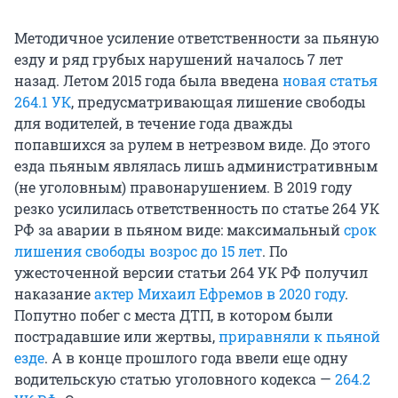
Методичное усиление ответственности за пьяную
езду и ряд грубых нарушений началось 7 лет
назад. Летом 2015 года была введена
новая статья
264.1 УК
, предусматривающая лишение свободы
для водителей, в течение года дважды
попавшихся за рулем в нетрезвом виде. До этого
езда пьяным являлась лишь административным
(не уголовным) правонарушением. В 2019 году
резко усилилась ответственность по статье 264 УК
РФ за аварии в пьяном виде: максимальный
срок
лишения свободы возрос до 15 лет
. По
ужесточенной версии статьи 264 УК РФ получил
наказание
актер Михаил Ефремов в 2020 году
.
Попутно побег с места ДТП, в котором были
пострадавшие или жертвы,
приравняли к пьяной
езде
. А в конце прошлого года ввели еще одну
водительскую статью уголовного кодекса —
264.2