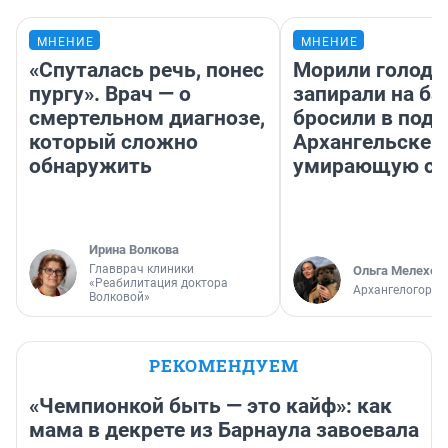
МНЕНИЕ
МНЕНИЕ
«Спуталась речь, понес
Морили голодо
пургу». Врач — о
запирали на ба
смертельном диагнозе,
бросили в подъ
который сложно
Архангельске 
обнаружить
умирающую со
Ирина Волкова
Главврач клиники
Ольга Мелехов
«Реабилитация доктора
Архангелогород
Волковой»
РЕКОМЕНДУЕМ
«Чемпионкой быть — это кайф»: как
мама в декрете из Барнаула завоевала