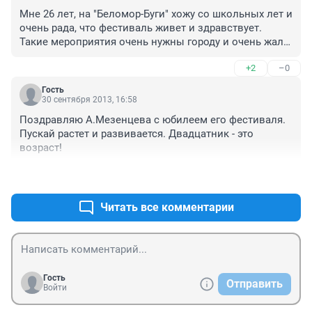
Мне 26 лет, на "Беломор-Буги" хожу со школьных лет и 
очень рада, что фестиваль живет и здравствует. 
Такие мероприятия очень нужны городу и очень жаль, 
что власти никак не содействуют. ББ - это 
+2
–0
определенный бренд Архангельска, спасибо дяде 
Саше и его команде! Билеты на эти выходные уже с 
Гость
друзьями мы приобрели!
30 сентября 2013, 16:58
Поздравляю А.Мезенцева с юбилеем его фестиваля. 
Пускай растет и развивается. Двадцатник - это 
возраст!
+2
–0
Читать все комментарии
Гость
Отправить
Войти