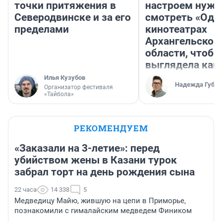
точки притяжения в
настроем нужн
Северодвинске и за его
смотреть «Оди
пределами
кинотеатрах
Архангельской
области, чтобы
выглядела как
Илья Кузубов
Надежда Губар
Организатор фестиваля
«Тайбола»
РЕКОМЕНДУЕМ
«Заказали на 3-летие»: перед
убийством жены в Казани турок
забрал торт на день рождения сына
22 часа
14 338
5
Медведицу Майю, жившую на цепи в Приморье,
познакомили с гималайским медведем Фиником