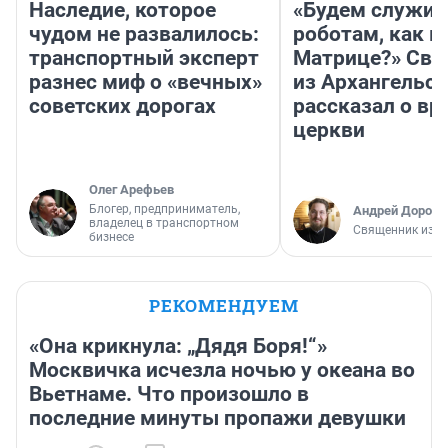
Наследие, которое
«Будем служит
чудом не развалилось:
роботам, как в
транспортный эксперт
Матрице?» Св
разнес миф о «вечных»
из Архангельск
советских дорогах
рассказал о вр
церкви
Олег Арефьев
Блогер, предприниматель,
Андрей Дорофе
владелец в транспортном
Священник из А
бизнесе
РЕКОМЕНДУЕМ
«Она крикнула: „Дядя Боря!“»
Москвичка исчезла ночью у океана во
Вьетнаме. Что произошло в
последние минуты пропажи девушки