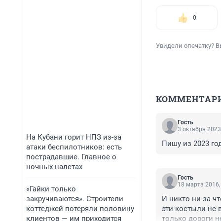
0
Увидели опечатку? В
КОММЕНТАР
Гость
3 октября 2023
На Кубани горит НПЗ из-за
Пишу из 2023 год
атаки беспилотников: есть
пострадавшие. Главное о
ночных налетах
Гость
18 марта 2016,
«Гайки только
закручиваются». Строители
И никто ни за ч
коттеджей потеряли половину
эти костыли не в
клиентов — им приходится
только дороги н