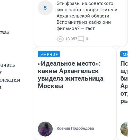
Эти фразы из советского
5
кино часто говорят жители
Архангельской области.
Вспомните из каких они
фильмов? — тест
ква»
13 957
3
МНЕНИЕ
МНЕНИ
«Идеальное место»:
Посмо
начать
каким Архангельск
щука!
х
увидела жительница
библи
селекции
Москвы
Архан
.
отдых
рыбал
Ксения Подобедова