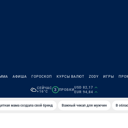
АММА
АФИША
ГОРОСКОП
КУРСЫ ВАЛЮТ
ZODY
ИГРЫ
ПРО
USD 82,17
СЕЙЧАС
3
ПРОБКИ
+16°C
EUR 94,84
етная мама создала свой бренд
Важный чекап для мужчин
В обла