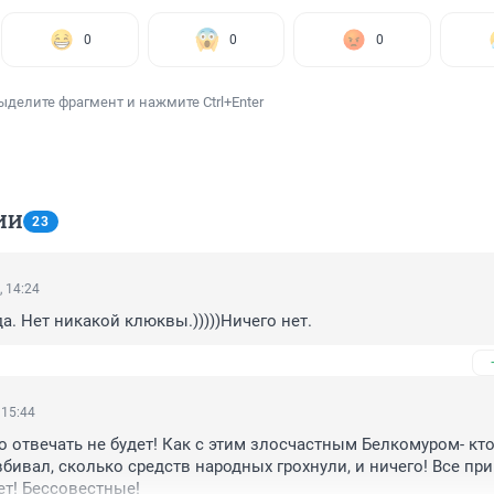
0
0
0
ыделите фрагмент и нажмите Ctrl+Enter
ИИ
23
, 14:24
а. Нет никакой клюквы.)))))Ничего нет.
 15:44
то отвечать не будет! Как с этим злосчастным Белкомуром- кто
бивал, сколько средств народных грохнули, и ничего! Все при 
ет! Бессовестные!