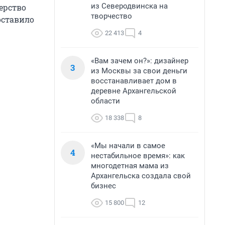
из Северодвинска на
ерство
творчество
оставило
22 413
4
«Вам зачем он?»: дизайнер
3
из Москвы за свои деньги
восстанавливает дом в
деревне Архангельской
области
18 338
8
«Мы начали в самое
4
нестабильное время»: как
многодетная мама из
Архангельска создала свой
бизнес
15 800
12