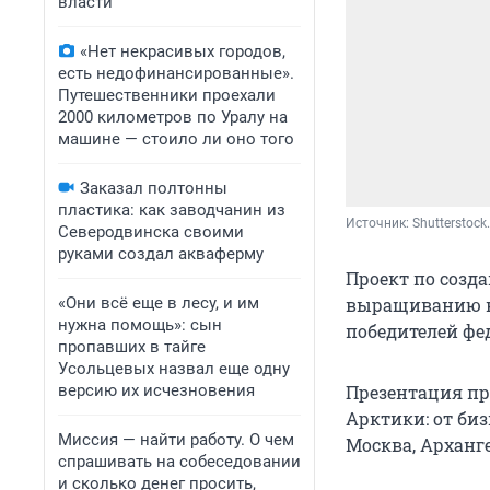
власти
«Нет некрасивых городов,
есть недофинансированные».
Путешественники проехали
2000 километров по Уралу на
машине — стоило ли оно того
Заказал полтонны
пластика: как заводчанин из
Источник: 
Shutterstoc
Северодвинска своими
руками создал акваферму
Проект по созд
«Они всё еще в лесу, и им
выращиванию к
нужна помощь»: сын
победителей фе
пропавших в тайге
Усольцевых назвал еще одну
версию их исчезновения
Презентация пр
Арктики: от биз
Миссия — найти работу. О чем
Москва, Арханг
спрашивать на собеседовании
и сколько денег просить,