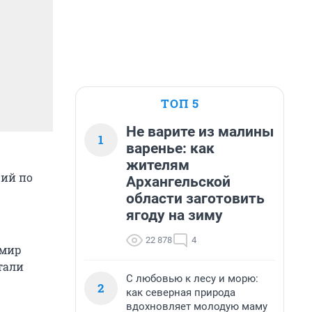
ТОП 5
Не варите из малины
1
варенье: как
жителям
ций по
Архангельской
области заготовить
ягоду на зиму
22 878
4
 мир
тали
С любовью к лесу и морю:
2
как северная природа
вдохновляет молодую маму