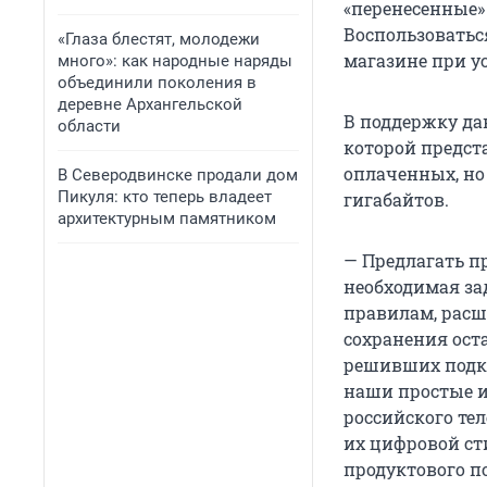
«перенесенные» 
Воспользоватьс
«Глаза блестят, молодежи
магазине при у
много»: как народные наряды
объединили поколения в
деревне Архангельской
В поддержку да
области
которой предст
оплаченных, но
В Северодвинске продали дом
Пикуля: кто теперь владеет
гигабайтов.
архитектурным памятником
— Предлагать п
необходимая за
правилам, расш
сохранения ост
решивших подкл
наши простые и
российского те
их цифровой ст
продуктового по