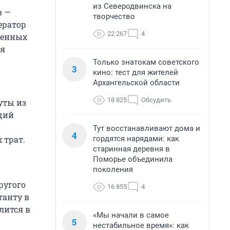
из Северодвинска на
в —
творчество
ератор
22 267
4
твенных
ия
Только знатокам советского
3
кино: тест для жителей
Архангельской области
18 825
Обсудить
уты из
ющий
Тут восстанавливают дома и
4
гордятся нарядами: как
 трат.
старинная деревня в
Поморье объединила
поколения
ругого
16 855
4
танту в
лится в
«Мы начали в самое
5
нестабильное время»: как