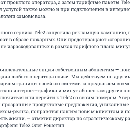
от прошлого оператора, а затем тарифные пакеты Tele
я услугой также можно и при подключении в интерне
словии самовывоза.
нного сервиса Tele2 запустила рекламную кампанию, 
ают в образе пожарных. Они предотвращают «сгорани
 не израсходованных в рамках тарифного плана мину
ривлекательные опции собственным абонентам — пон
дача любого оператора связи. Мы действуем по други
иряем границы своей экосистемы и предлагаем возм
атков интернет-трафика и минут абонентам других оп
ючиться или перейти к Tele2 со своим номером. Увер
 прозрачные продуктовые предложения, уникальные
леком-рынка, понравятся нашим новым клиентам и п
иль жизни, — отметил директор по стратегическому 
ртфеля Tele2 Олег Решетин.