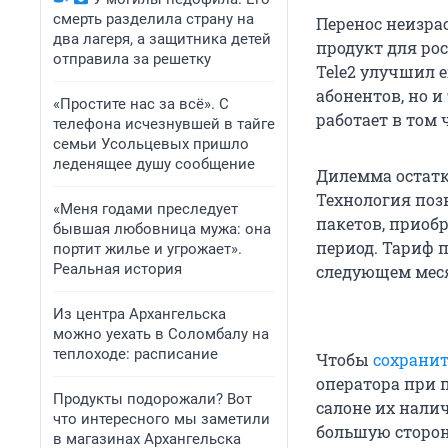
смерть разделила страну на
Перенос неизра
два лагеря, а защитника детей
продукт для ро
отправила за решетку
Tele2 улучшил е
абонентов, но и
«Простите нас за всё». С
работает в том 
телефона исчезнувшей в тайге
семьи Усольцевых пришло
леденящее душу сообщение
Дилемма остатк
Технология поз
«Меня годами преследует
пакетов, приоб
бывшая любовница мужа: она
период. Тариф п
портит жилье и угрожает».
Реальная история
следующем меся
Из центра Архангельска
можно уехать в Соломбалу на
теплоходе: расписание
Чтобы
сохрани
оператора при 
Продукты подорожали? Вот
салоне их налич
что интересного мы заметили
большую сторону
в магазинах Архангельска