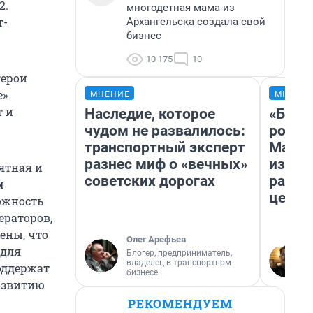
2.
многодетная мама из
т-
Архангельска создала свой
бизнес
10 175
10
герои
е»
МНЕНИЕ
МНЕНИ
т и
Наследие, которое
«Буде
чудом не развалилось:
робот
транспортный эксперт
Матри
разнес миф о «вечных»
из Ар
ятная и
советских дорогах
расск
м
церкв
ожность
ераторов,
ены, что
Олег Арефьев
 для
Блогер, предприниматель,
владелец в транспортном
оддержат
бизнесе
развитию
РЕКОМЕНДУЕМ