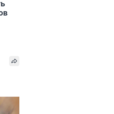
ть
ов