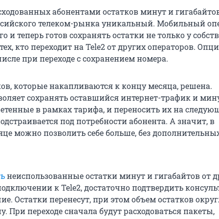
сходованных абонентами остатков минут и гигабайто
ссийского телеком-рынка уникальный. Мобильный оп
го и теперь готов сохранять остатки не только у собс
 тех, кто переходит на Tele2 от других операторов. Опц
числе при переходе с сохранением номера.
ов, которые накапливаются к концу месяца, решена.
воляет сохранять оставшийся интернет-трафик и мин
ретенные в рамках тарифа, и переносить их на следу
одстраивается под потребности абонента. А значит, в
це можно позволить себе больше, без дополнительных
ть
неиспользованные остатки минут и гигабайтов от д
подключении к Tele2, достаточно подтвердить консуль
ие. Остатки перенесут, при этом объем остатков округ
. При переходе сначала будут расходоваться пакеты,