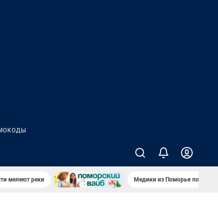
МОКОДЫ
сти мелеют реки
Медики из Поморья поехали 