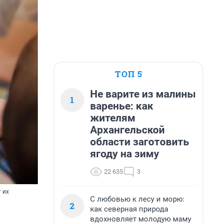
ТОП 5
Не варите из малины
1
варенье: как
жителям
Архангельской
области заготовить
ягоду на зиму
22 635
3
 их
С любовью к лесу и морю:
2
как северная природа
вдохновляет молодую маму