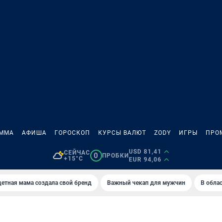
АММА
АФИША
ГОРОСКОП
КУРСЫ ВАЛЮТ
ZODY
ИГРЫ
ПРО
USD 81,41
СЕЙЧАС
0
ПРОБКИ
+15°C
EUR 94,06
етная мама создала свой бренд
Важный чекап для мужчин
В обла