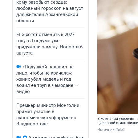
кому разобьют сердце:
любовный гороскоп на август
для жителей Архангельской
области
ЕГЭ хотят отменить к 2027
году: в Госдуме уже
придумали замену. Новости 6
августа
«Подушкой надавил на
лицо, чтобы не кричала»:
жених убил модель и год
возил ее труп в чемодане —
видео
Премьер‑министр Монголии
примет участие в
экономическом форуме во
В компании уверены: 
цифровой стиль жизн
Владивостоке
Источник: 
Tele2
У могилы педофила. Его