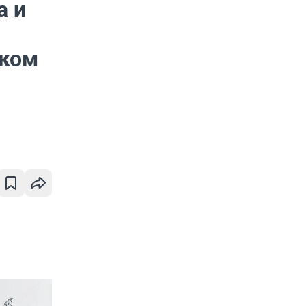
а и
еком