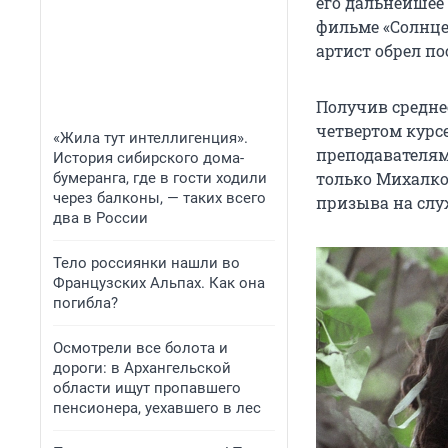
его дальнейшее 
фильме «Солнце 
артист обрел п
Получив среднее
четвертом курсе
«Жила тут интеллигенция».
преподавателям
История сибирского дома-
только Михалко
бумеранга, где в гости ходили
через балконы, — таких всего
призыва на слу
два в России
Тело россиянки нашли во
Французских Альпах. Как она
погибла?
Осмотрели все болота и
дороги: в Архангельской
области ищут пропавшего
пенсионера, уехавшего в лес