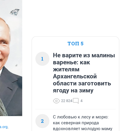
ТОП 5
Не варите из малины
1
варенье: как
жителям
Архангельской
области заготовить
ягоду на зиму
22 824
4
С любовью к лесу и морю:
2
как северная природа
a.org
, 
вдохновляет молодую маму