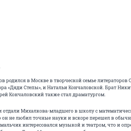
т
в родился в Москве в творческой семье литераторов 
ора «Дяди Степы», и Натальи Кончаловской. Брат Ник
рей Кончаловский также стал драматургом.
и отдали Михалкова-младшего в школу с математиче
о он не любил точные науки и вскоре перешел в обыч
 мальчик интересовался музыкой и театром, что и оп