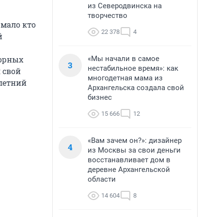
из Северодвинска на
творчество
 мало кто
22 378
4
й
«Мы начали в самое
порных
3
нестабильное время»: как
 свой
многодетная мама из
-летний
Архангельска создала свой
бизнес
15 666
12
«Вам зачем он?»: дизайнер
4
из Москвы за свои деньги
восстанавливает дом в
деревне Архангельской
области
14 604
8