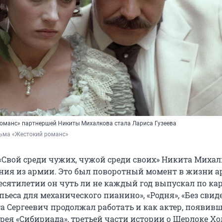
романс» партнершей Никиты Михалкова стала Лариса Гузеева
льма «Жестокий романс»
Свой среди чужих, чужой среди своих» Никита Михал
ния из армии. Это был поворотный момент в жизни ар
сятилетии он чуть ли не каждый год выпускал по кар
ьеса для механического пианино», «Родня», «Без свиде
а Сергеевич продолжал работать и как актер, появивш
рея «Сибириада», третьей части истории о Шерлоке Хо