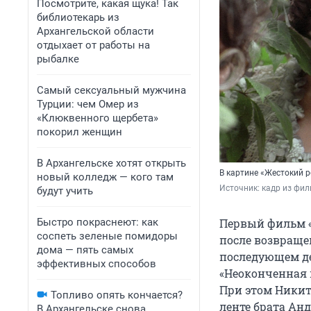
Посмотрите, какая щука! Так
библиотекарь из
Архангельской области
отдыхает от работы на
рыбалке
Самый сексуальный мужчина
Турции: чем Омер из
«Клюквенного щербета»
покорил женщин
В Архангельске хотят открыть
В картине «Жестокий 
новый колледж — кого там
Источник: 
кадр из фи
будут учить
Быстро покраснеют: как
Первый фильм «
соспеть зеленые помидоры
после возвраще
дома — пять самых
последующем де
эффективных способов
«Неоконченная п
При этом Никит
Топливо опять кончается?
ленте брата Анд
В Архангельске снова