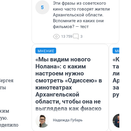
Эти фразы из советского
5
кино часто говорят жители
Архангельской области.
Вспомните из каких они
фильмов? — тест
13 759
3
МНЕНИЕ
МНЕНИ
«Мы видим нового
«Кореш
Нолана»: с каким
такое 
настроем нужно
ли жи
смотреть «Одиссею» в
Архан
Сергея
кинотеатрах
за не
иты
Архангельской
рубле
области, чтобы она не
выглядела как фиаско
ским
ную.
Надежда Губарь
ределило