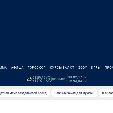
АММА
АФИША
ГОРОСКОП
КУРСЫ ВАЛЮТ
ZODY
ИГРЫ
ПРО
USD 82,17
СЕЙЧАС
0
ПРОБКИ
+12°C
EUR 94,84
етная мама создала свой бренд
Важный чекап для мужчин
В обла