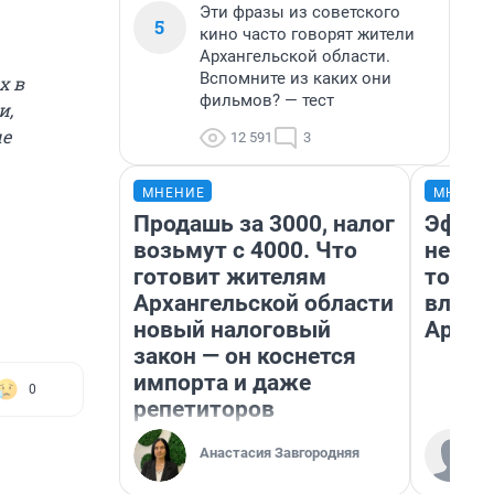
Эти фразы из советского
5
кино часто говорят жители
Архангельской области.
Вспомните из каких они
х в
фильмов? — тест
и,
ые
12 591
3
МНЕНИЕ
МНЕНИ
Продашь за 3000, налог
Эффек
возьмут с 4000. Что
не сра
готовит жителям
топли
Архангельской области
влияе
новый налоговый
Архан
закон — он коснется
импорта и даже
0
репетиторов
Анастасия Завгородняя