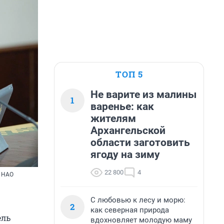
ТОП 5
Не варите из малины
1
варенье: как
жителям
Архангельской
области заготовить
ягоду на зиму
22 800
4
и НАО
С любовью к лесу и морю:
2
как северная природа
ель
вдохновляет молодую маму