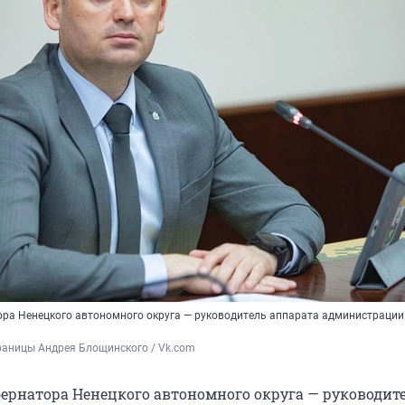
ора Ненецкого автономного округа — руководитель аппарата администраци
раницы Андрея Блощинского / Vk.com
бернатора Ненецкого автономного округа — руководит