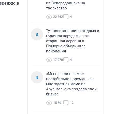
зрению в
из Северодвинска на
творчество
22 362
4
Тут восстанавливают дома и
3
гордятся нарядами: как
старинная деревня в
Поморье объединила
поколения
17 070
4
«Мы начали в самое
4
нестабильное время»: как
многодетная мама из
Архангельска создала свой
бизнес
15 591
12