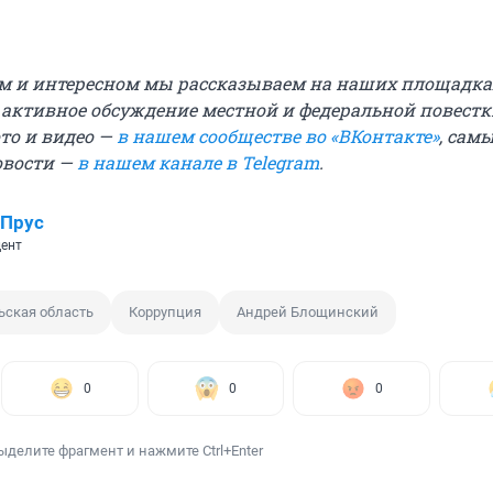
м и интересном мы рассказываем на наших площадка
е активное обсуждение местной и федеральной повестк
ото и видео —
в нашем сообществе во «ВКонтакте»
, сам
овости —
в нашем канале в Telegram
.
 Прус
ент
ьская область
Коррупция
Андрей Блощинский
0
0
0
ыделите фрагмент и нажмите Ctrl+Enter