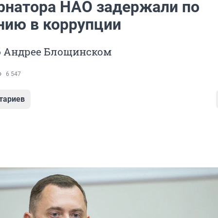
рнатора НАО задержали по
нию в коррупции
об Андрее Блощинском
6 547
тариев