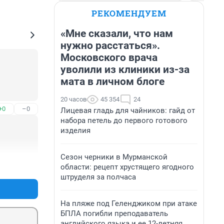
РЕКОМЕНДУЕМ
«Мне сказали, что нам
нужно расстаться».
Московского врача
уволили из клиники из-за
мата в личном блоге
20 часов
45 354
24
+0
–0
Лицевая гладь для чайников: гайд от
набора петель до первого готового
изделия
Сезон черники в Мурманской
+0
–0
области: рецепт хрустящего ягодного
штруделя за полчаса
На пляже под Геленджиком при атаке
БПЛА погибли преподаватель
английского языка и ее 12-летняя