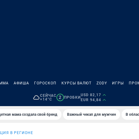
АММА
АФИША
ГОРОСКОП
КУРСЫ ВАЛЮТ
ZODY
ИГРЫ
ПРО
USD 82,17
СЕЙЧАС
2
ПРОБКИ
+14°C
EUR 94,84
етная мама создала свой бренд
Важный чекап для мужчин
В обла
ЦИЯ В РЕГИОНЕ