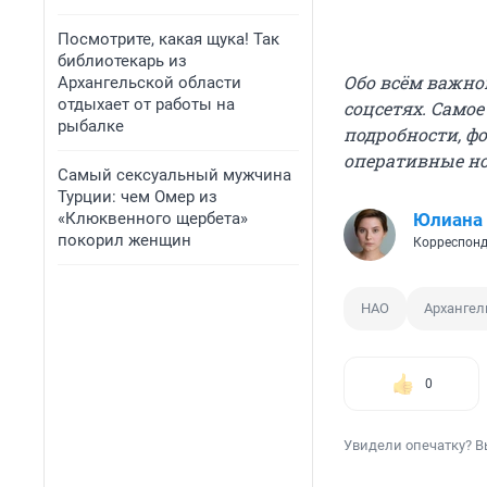
Посмотрите, какая щука! Так
библиотекарь из
Обо всём важно
Архангельской области
отдыхает от работы на
соцсетях. Само
рыбалке
подробности, ф
оперативные н
Самый сексуальный мужчина
Турции: чем Омер из
«Клюквенного щербета»
Юлиана
покорил женщин
Корреспонд
НАО
Архангел
0
Увидели опечатку? В