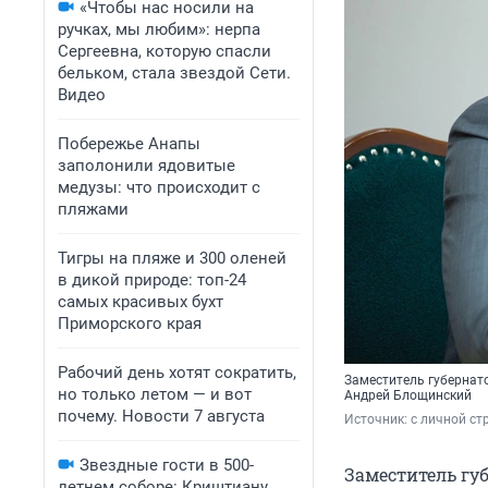
«Чтобы нас носили на
ручках, мы любим»: нерпа
Сергеевна, которую спасли
бельком, стала звездой Сети.
Видео
Побережье Анапы
заполонили ядовитые
медузы: что происходит с
пляжами
Тигры на пляже и 300 оленей
в дикой природе: топ-24
самых красивых бухт
Приморского края
Рабочий день хотят сократить,
Заместитель губернат
но только летом — и вот
Андрей Блощинский
почему. Новости 7 августа
Источник: 
с личной ст
Звездные гости в 500-
Заместитель гу
летнем соборе: Криштиану