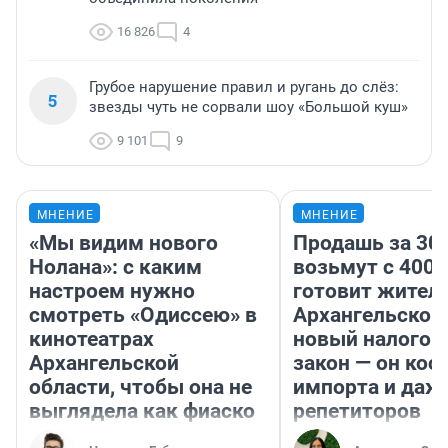
16 826
4
Грубое нарушение правил и ругань до слёз:
5
звезды чуть не сорвали шоу «Большой куш»
9 101
9
МНЕНИЕ
МНЕНИЕ
«Мы видим нового
Продашь за 300
Нолана»: с каким
возьмут с 4000
настроем нужно
готовит жител
смотреть «Одиссею» в
Архангельской
кинотеатрах
новый налого
Архангельской
закон — он кос
области, чтобы она не
импорта и даж
выглядела как фиаско
репетиторов