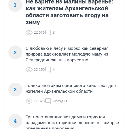
Не варите из малины варенье:
1
как жителям Архангельской
области заготовить ягоду на
зиму
22 616
3
С любовью к лесу и морю: как северная
2
природа вдохновляет молодую маму из
Северодвинска на творчество
22 250
4
Только знатокам советского кино: тест для
3
жителей Архангельской области
17 828
Обсудить
Тут восстанавливают дома и гордятся
4
нарядами: как старинная деревня в Поморье
объединила поколения