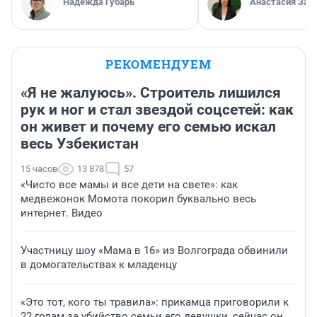
Надежда Губарь
Анастасия Зав
РЕКОМЕНДУЕМ
«Я не жалуюсь». Строитель лишился
рук и ног и стал звездой соцсетей: как
он живет и почему его семью искал
весь Узбекистан
15 часов
13 878
57
«Чисто все мамы и все дети на свете»: как
медвежонок Момота покорил буквально весь
интернет. Видео
Участницу шоу «Мама в 16» из Волгограда обвинили
в домогательствах к младенцу
«Это тот, кого ты травила»: прикамца приговорили к
22 годам за убийство семьи его девушки, сейчас он