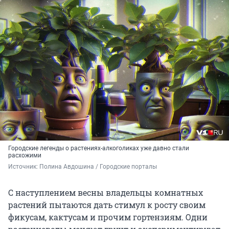
Городские легенды о растениях-алкоголиках уже давно стали
расхожими
Источник: 
Полина Авдошина / Городские порталы
С наступлением весны владельцы комнатных
растений пытаются дать стимул к росту своим
фикусам, кактусам и прочим гортензиям. Одни