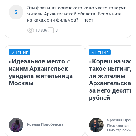
Эти фразы из советского кино часто говорят
5
жители Архангельской области. Вспомните
из каких они фильмов? — тест
13 836
3
МНЕНИЕ
МНЕНИЕ
«Идеальное место»:
«Кореш на час»
каким Архангельск
такое нытинг, 
увидела жительница
ли жителям
Москвы
Архангельска 
за него десятк
рублей
Ярослав Прони
Ксения Подобедова
Психолог-консул
магистр психол