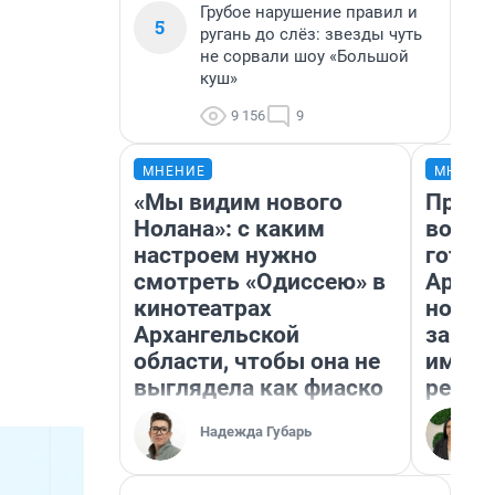
Грубое нарушение правил и
5
ругань до слёз: звезды чуть
не сорвали шоу «Большой
куш»
9 156
9
МНЕНИЕ
МНЕНИ
«Мы видим нового
Прода
Нолана»: с каким
возьм
настроем нужно
готов
смотреть «Одиссею» в
Архан
кинотеатрах
новый
Архангельской
закон
области, чтобы она не
импор
выглядела как фиаско
репет
Надежда Губарь