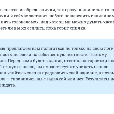
овечество изобрело спички, так сразу появились и го
дачки и сейчас заставят любого пошевелить извилинам
м пять головоломок, над которыми можно думать часа
ете ли вы их осилить, пока горит спичка.
 мы предлагаем вам полагаться не только на свою логи
ность, но еще и на собственную честность. Поэтому
ая. Перед вами будет задание, ответ на которое скрыв
Потянув ее влево, вы сможете тут же увидеть верное
попытайтесь сперва предложить свой вариант, а пото
ьте — справились вы с задачкой или нет. Результаты н
я ждать.