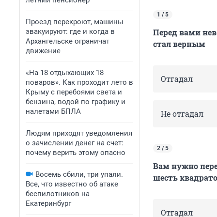
летний пенсионер
1 / 5
Проезд перекроют, машины
эвакуируют: где и когда в
Перед вами нев
Архангельске ограничат
стал верным
движение
«На 18 отдыхающих 18
Отгадал
поваров». Как проходит лето в
Крыму с перебоями света и
бензина, водой по графику и
налетами БПЛА
Не отгадал
Людям приходят уведомления
о зачислении денег на счет:
2 / 5
почему верить этому опасно
Вам нужно пере
Восемь сбили, три упали.
шесть квадрат
Все, что известно об атаке
беспилотников на
Екатеринбург
Отгадал