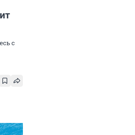
ит
есь с