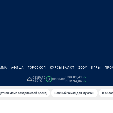
АММА
АФИША
ГОРОСКОП
КУРСЫ ВАЛЮТ
ZODY
ИГРЫ
ПРО
USD 81,41
СЕЙЧАС
3
ПРОБКИ
+20°C
EUR 94,06
етная мама создала свой бренд
Важный чекап для мужчин
В обла