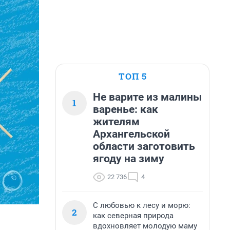
ТОП 5
Не варите из малины
1
варенье: как
жителям
Архангельской
области заготовить
ягоду на зиму
22 736
4
С любовью к лесу и морю:
2
как северная природа
вдохновляет молодую маму