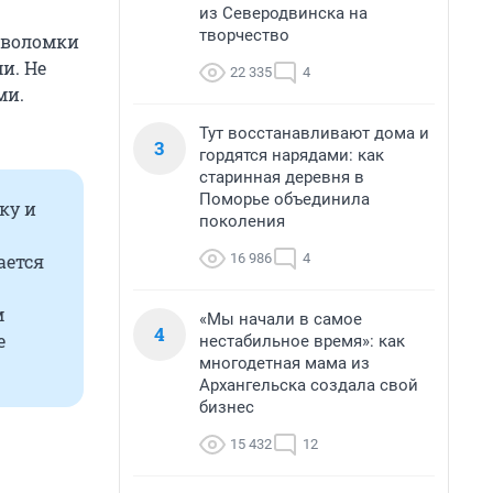
из Северодвинска на
творчество
ловоломки
и. Не
22 335
4
ми.
Тут восстанавливают дома и
3
гордятся нарядами: как
старинная деревня в
Поморье объединила
ку и
поколения
16 986
4
ается
м
«Мы начали в самое
4
е
нестабильное время»: как
многодетная мама из
Архангельска создала свой
бизнес
15 432
12