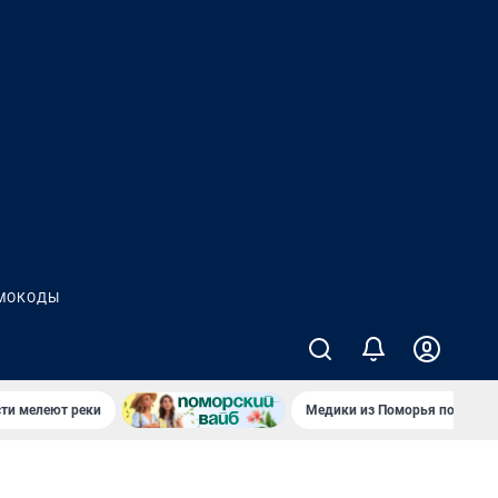
МОКОДЫ
сти мелеют реки
Медики из Поморья поехали 