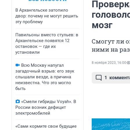
Проверка
В Архангельске затопило
головол
двор: почему не могут решить
эту проблему
мозг
Павильоны вместо стульев: в
Смогут ли о
Архангельске появятся 12
остановок — где их
ними на раз
установили
8 ноября 2023, 16:00
Всю Москву напугал
загадочный взрыв: его звук
слышали везде, а причина
1
коммент
неизвестна. Что это могло
быть
«Смели гибриды Voyah». В
России возник дефицит
электромобилей
«Сами кормите свои будущие