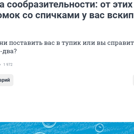
 сообразительности: от этих
омок со спичками у вас вскип
ни поставить вас в тупик или вы справит
-два?
1 972
арий