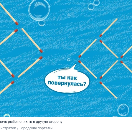
очь рыбе поплыть в другую сторону
истратов / Городские порталы