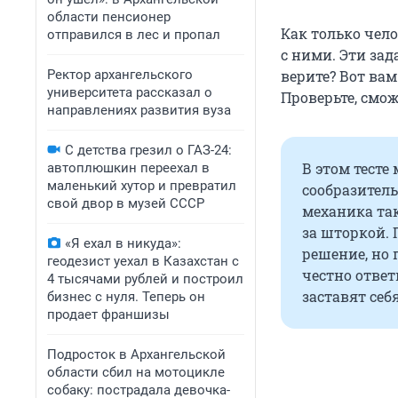
области пенсионер
Как только чел
отправился в лес и пропал
с ними. Эти за
Ректор архангельского
верите? Вот ва
университета рассказал о
Проверьте, смож
направлениях развития вуза
С детства грезил о ГАЗ-24:
В этом тесте
автоплюшкин переехал в
маленький хутор и превратил
сообразитель
свой двор в музей СССР
механика так
за шторкой. 
«Я ехал в никуда»:
решение, но 
геодезист уехал в Казахстан с
честно ответ
4 тысячами рублей и построил
заставят себ
бизнес с нуля. Теперь он
продает франшизы
Подросток в Архангельской
области сбил на мотоцикле
собаку: пострадала девочка-