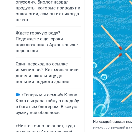
опухоли». Биолог назвал
продукты, которые приводят к
онкологии, сам он их никогда
не ест
Ждете горячую воду?
Подождете еще: сроки
подключения в Архангельске
перенесли
Один переход по ссылке
изменил всё. Как мошенники
довели школьницу до
попытки поджога здания
«Теперь мы семья!» Клава
Кока сыграла тайную свадьбу
с богатым блогером. В какую
сумму всё обошлось
Не каждый сможет пом
«Никто точно не знает, куда
Источник: 
Виталий Кал
он ушел»: в Архангельской