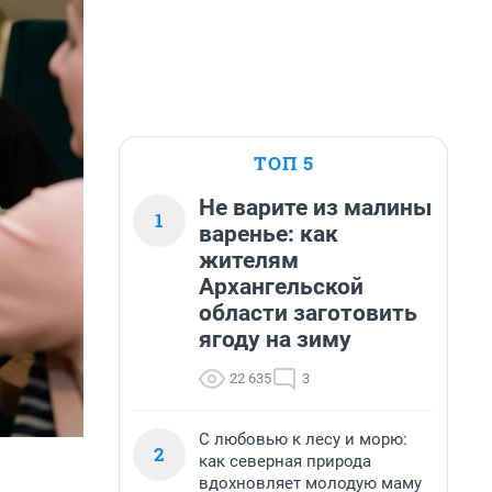
ТОП 5
Не варите из малины
1
варенье: как
жителям
Архангельской
области заготовить
ягоду на зиму
22 635
3
С любовью к лесу и морю:
2
как северная природа
вдохновляет молодую маму