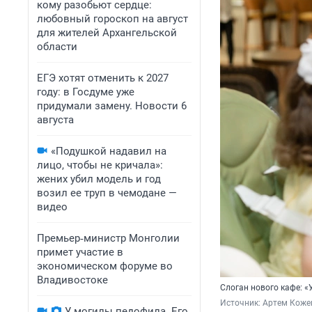
кому разобьют сердце:
любовный гороскоп на август
для жителей Архангельской
области
ЕГЭ хотят отменить к 2027
году: в Госдуме уже
придумали замену. Новости 6
августа
«Подушкой надавил на
лицо, чтобы не кричала»:
жених убил модель и год
возил ее труп в чемодане —
видео
Премьер‑министр Монголии
примет участие в
экономическом форуме во
Владивостоке
Слоган нового кафе: «
Источник: 
Артем Коже
У могилы педофила. Его