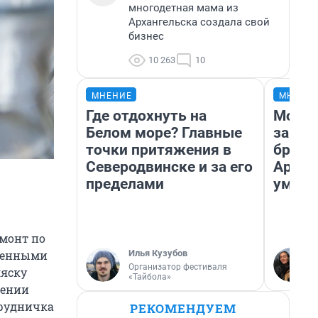
многодетная мама из
Архангельска создала свой
бизнес
10 263
10
МНЕНИЕ
МНЕНИ
Где отдохнуть на
Морил
Белом море? Главные
запир
точки притяжения в
броси
Северодвинске и за его
Архан
пределами
умира
монт по
Илья Кузубов
гленными
Организатор фестиваля
ляску
«Тайбола»
жении
грудничка
РЕКОМЕНДУЕМ