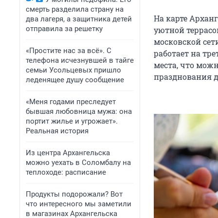
смерть разделила страну на
На карте Архан
два лагеря, а защитника детей
отправила за решетку
уютной террасой
московской сети
«Простите нас за всё». С
работает на тре
телефона исчезнувшей в тайге
места, что мож
семьи Усольцевых пришло
празднования д
леденящее душу сообщение
«Меня годами преследует
бывшая любовница мужа: она
портит жилье и угрожает».
Реальная история
Из центра Архангельска
можно уехать в Соломбалу на
теплоходе: расписание
Продукты подорожали? Вот
что интересного мы заметили
в магазинах Архангельска