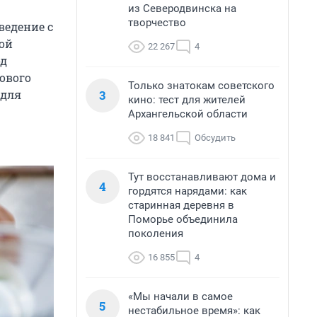
из Северодвинска на
творчество
аведение с
ной
22 267
4
од
нового
Только знатокам советского
3
 для
кино: тест для жителей
Архангельской области
18 841
Обсудить
Тут восстанавливают дома и
4
гордятся нарядами: как
старинная деревня в
Поморье объединила
поколения
16 855
4
«Мы начали в самое
5
нестабильное время»: как