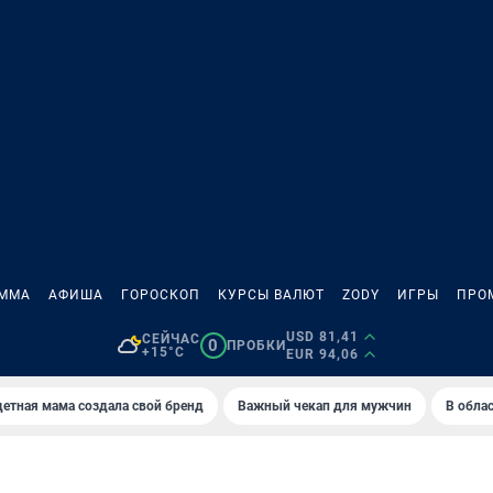
АММА
АФИША
ГОРОСКОП
КУРСЫ ВАЛЮТ
ZODY
ИГРЫ
ПРО
USD 81,41
СЕЙЧАС
0
ПРОБКИ
+15°C
EUR 94,06
етная мама создала свой бренд
Важный чекап для мужчин
В обла