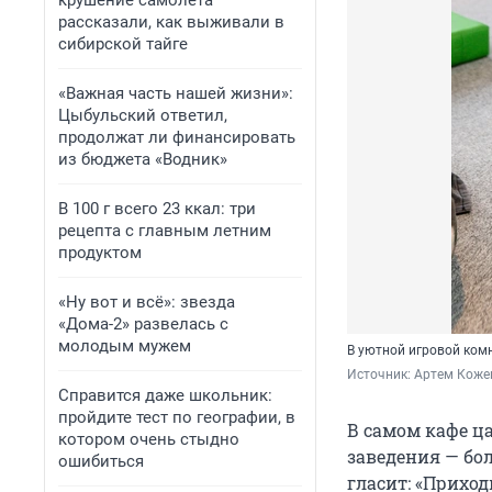
крушение самолета
рассказали, как выживали в
сибирской тайге
«Важная часть нашей жизни»:
Цыбульский ответил,
продолжат ли финансировать
из бюджета «Водник»
В 100 г всего 23 ккал: три
рецепта с главным летним
продуктом
«Ну вот и всё»: звезда
«Дома-2» развелась с
молодым мужем
В уютной игровой комн
Источник: 
Артем Коже
Справится даже школьник:
пройдите тест по географии, в
В самом кафе ц
котором очень стыдно
заведения — бо
ошибиться
гласит: «Приход