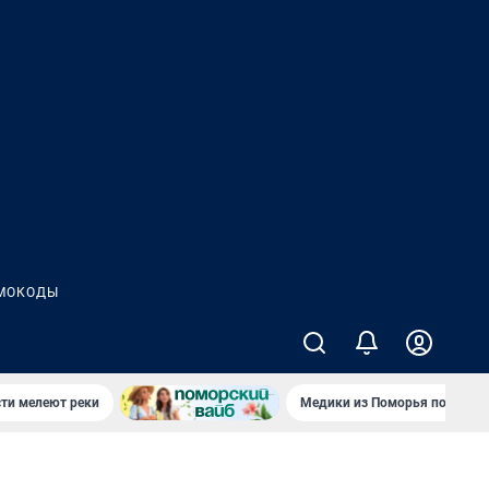
МОКОДЫ
сти мелеют реки
Медики из Поморья поехали 