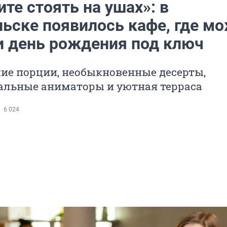
те стоять на ушах»: в
льске появилось кафе, где м
и день рождения под ключ
ие порции, необыкновенные десерты,
альные аниматоры и уютная терраса
6 024