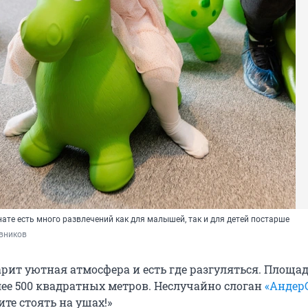
ате есть много развлечений как для малышей, так и для детей постарше
вников
арит уютная атмосфера и есть где разгуляться. Площа
лее 500 квадратных метров. Неслучайно слоган
«Андер
ите стоять на ушах!»