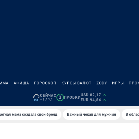
АММА
АФИША
ГОРОСКОП
КУРСЫ ВАЛЮТ
ZODY
ИГРЫ
ПРО
USD 82,17
СЕЙЧАС
3
ПРОБКИ
+17°C
EUR 94,84
етная мама создала свой бренд
Важный чекап для мужчин
В обла