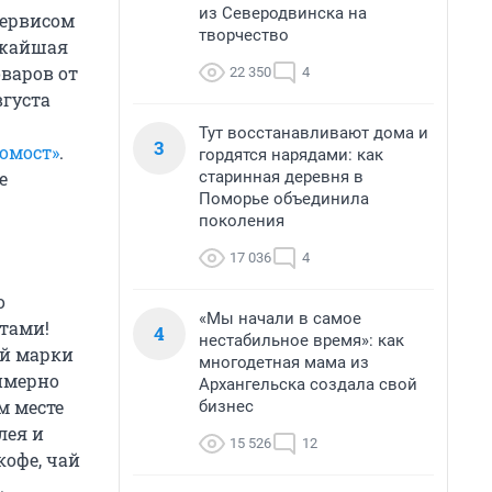
из Северодвинска на
сервисом
творчество
ежайшая
варов от
22 350
4
вгуста
Тут восстанавливают дома и
3
омост»
.
гордятся нарядами: как
старинная деревня в
е
Поморье объединила
поколения
17 036
4
о
«Мы начали в самое
тами!
4
нестабильное время»: как
ой марки
многодетная мама из
имерно
Архангельска создала свой
м месте
бизнес
лея и
15 526
12
кофе, чай
.