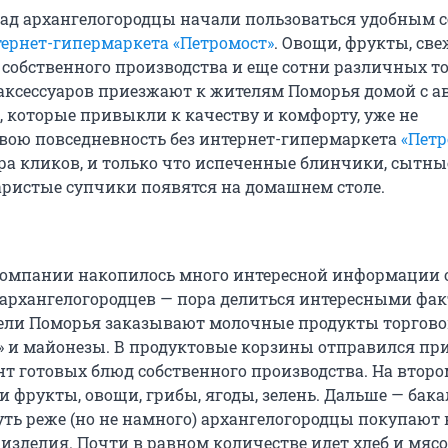
азад архангелогородцы начали пользоваться удобным 
ернет-гипермаркета «Петромост»
. Овощи, фрукты, св
 собственного производства и еще сотни различных то
аксессуаров приезжают к жителям Поморья домой с а
и, которые привыкли к качеству и комфорту, уже не
вою повседневность без интернет-гипермаркета
«Петр
ра кликов, и только что испеченные блинчики, сытны
аристые супчики появятся на домашнем столе.
 компании накопилось много интересной информации 
архангелогородцев — пора делиться интересными фак
ели Поморья заказывают молочные продукты торгов
» и майонезы. В продуктовые корзины отправился пр
нт готовых блюд собственного производства. На второ
 фрукты, овощи, грибы, ягоды, зелень. Дальше — бака
уть реже (но не намного) архангелогородцы покупают 
изделия. Почти в равном количестве идет хлеб и мясо