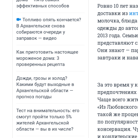
Ровно 10 лет н
эффективных способов
доставки из
инт
Топливо опять кончается?
молочка, блюда
В Архангельске снова
одежды до авто
собираются очереди у
2013 года. Семь
заправок — видео
представляют с
Они знают — па
Как приготовить настоящее
завтраки и нав
мороженое дома: 3
проверенных рецепта
Дожди, грозы и холод?
За это время у
Какими будут выходные в
Архангельской области —
предпочтениях 
прогноз погоды
Чаще всего жит
«Из Любовского
Тест на внимательность: его
такой же проце
смогут пройти только 5%
по популярности
жителей Архангельской
консервация. Ч
области — вы в их числе?
и кондитерские 