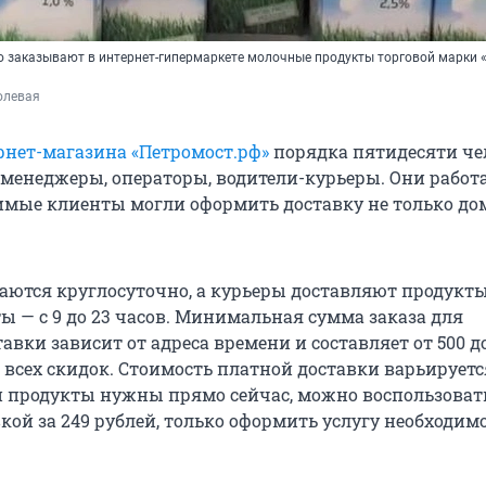
 заказывают в интернет-гипермаркете молочные продукты торговой марки 
олевая
рнет-магазина «Петромост.рф»
порядка пятидесяти че
менеджеры, операторы, водители-курьеры. Они работ
имые клиенты могли оформить доставку не только дом
ются круглосуточно, а курьеры доставляют продукты
ы — с 9 до 23 часов. Минимальная сумма заказа для
авки зависит от адреса времени и составляет от 500 д
 всех скидок. Стоимость платной доставки варьируется
ли продукты нужны прямо сейчас, можно воспользоват
кой за 249 рублей, только оформить услугу необходимо 