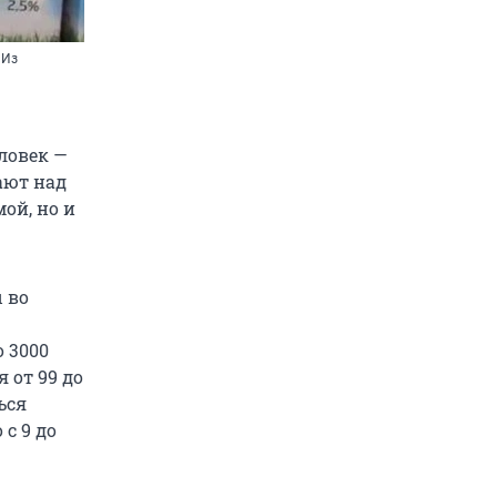
«Из
ловек —
ают над
ой, но и
 во
о 3000
 от 99 до
ься
с 9 до