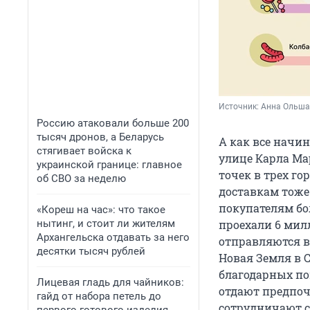
Источник: 
Анна Ольша
Россию атаковали больше 200
тысяч дронов, а Беларусь
А как все начин
стягивает войска к
улице Карла Ма
украинской границе: главное
точек в трех го
об СВО за неделю
доставкам тоже
покупателям бол
«Кореш на час»: что такое
нытинг, и стоит ли жителям
проехали 6 мил
Архангельска отдавать за него
отправляются в
десятки тысяч рублей
Новая Земля в С
благодарных по
Лицевая гладь для чайников:
отдают предпоч
гайд от набора петель до
сотрудничают с 