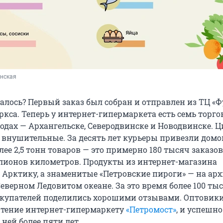
нская 
алось? Первый заказ был собран и отправлен из ТЦ «Ф
ркса. Теперь у интернет-гипермаркета есть семь торг
родах — Архангельске, Северодвинске и Новодвинске. 
 внушительные. За десять лет курьеры привезли домо
ее 2,5 тонн товаров — это примерно 180 тысяч заказов
лионов километров. Продукты из интернет-магазина
 Арктику, а знаменитые «Петровские пироги» — на ар
еверном Ледовитом океане. За это время более 100 ты
купателей поделились хорошими отзывами. Оптовик
тение интернет-гипермаркету
«Петромост»
, и успешно
ней более пяти лет.