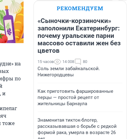
РЕКОМЕНДУЕМ
«Сыночки-корзиночки»
заполонили Екатеринбург:
почему уральские парни
массово оставили жен без
цветов
15 часов
14 008
80
удзи» на
Соль земли забайкальской.
овых
Нижегородцевы
Цифры по
й
Как приготовить фаршированные
, и
перцы — простой рецепт от
жительницы Барнаула
хипелаг
сяч
Знаменитая тикток-блогер,
и тоже
рассказывавшая о борьбе с редкой
формой рака, умерла в возрасте 26
лет