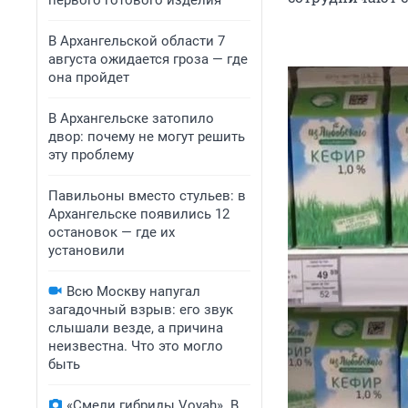
первого готового изделия
В Архангельской области 7
августа ожидается гроза — где
она пройдет
В Архангельске затопило
двор: почему не могут решить
эту проблему
Павильоны вместо стульев: в
Архангельске появились 12
остановок — где их
установили
Всю Москву напугал
загадочный взрыв: его звук
слышали везде, а причина
неизвестна. Что это могло
быть
«Смели гибриды Voyah». В