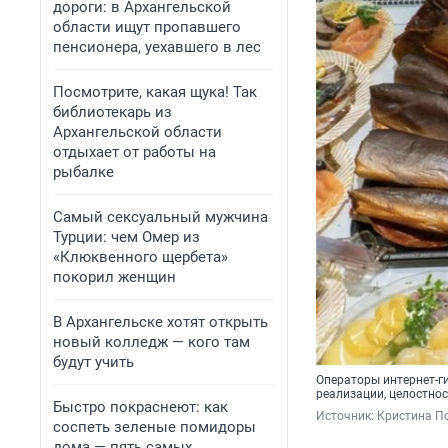
дороги: в Архангельской
области ищут пропавшего
пенсионера, уехавшего в лес
Посмотрите, какая щука! Так
библиотекарь из
Архангельской области
отдыхает от работы на
рыбалке
Самый сексуальный мужчина
Турции: чем Омер из
«Клюквенного щербета»
покорил женщин
В Архангельске хотят открыть
новый колледж — кого там
будут учить
Операторы интернет-г
реализации, целостнос
Быстро покраснеют: как
Источник: 
Кристина П
соспеть зеленые помидоры
дома — пять самых