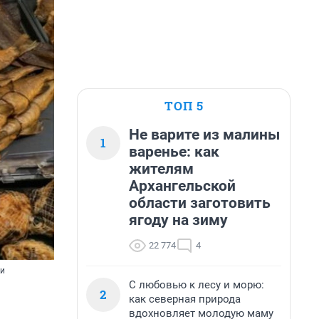
ТОП 5
Не варите из малины
1
варенье: как
жителям
Архангельской
области заготовить
ягоду на зиму
22 774
4
ки
С любовью к лесу и морю:
2
как северная природа
вдохновляет молодую маму