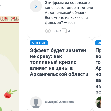
Эти фразы из советского
а.
5
кино часто говорят жители
Архангельской области.
Вспомните из каких они
фильмов? — тест
10 606
3
МНЕНИЕ
МНЕНИ
Эффект будет заметен
Прода
не сразу: как
возьм
топливный кризис
готов
влияет на цены в
Архан
Архангельской области
новый
закон
импор
репет
Дмитрий Алексеев