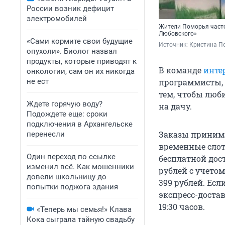
России возник дефицит
электромобилей
Жители Поморья часто
Любовского»
«Сами кормите свои будущие
Источник: 
Кристина П
опухоли». Биолог назвал
продукты, которые приводят к
В команде
инте
онкологии, сам он их никогда
не ест
программисты, 
тем, чтобы люб
Ждете горячую воду?
на дачу.
Подождете еще: сроки
подключения в Архангельске
Заказы принима
перенесли
временные слот
Один переход по ссылке
бесплатной дост
изменил всё. Как мошенники
рублей с учетом
довели школьницу до
399 рублей. Ес
попытки поджога здания
экспресс-достав
19:30 часов.
«Теперь мы семья!» Клава
Кока сыграла тайную свадьбу