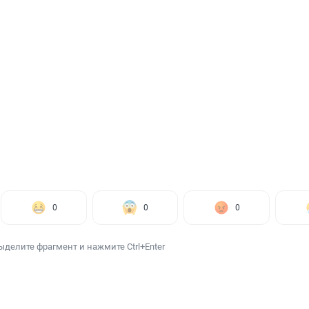
0
0
0
ыделите фрагмент и нажмите Ctrl+Enter