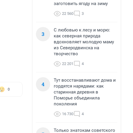
заготовить ягоду на зиму
22 560
3
С любовью к лесу и морю:
3
как северная природа
вдохновляет молодую маму
из Северодвинска на
творчество
22 201
4
Тут восстанавливают дома и
4
гордятся нарядами: как
0
старинная деревня в
Поморье объединила
поколения
16 730
4
Только знатокам советского