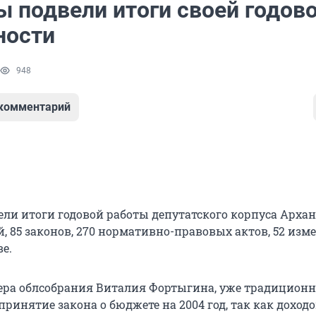
ы подвели итоги своей годов
ности
948
 комментарий
вели итоги годовой работы депутатского корпуса Арха
ий, 85 законов, 270 нормативно-правовых актов, 52 изм
е.
ера облсобрания Виталия Фортыгина, уже традицион
инятие закона о бюджете на 2004 год, так как доходо