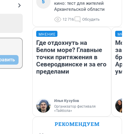
5
кино: тест для жителей
Архангельской области
12 716
Обсудить
МНЕНИЕ
МНЕНИ
Где отдохнуть на
Морил
Белом море? Главные
запир
точки притяжения в
броси
равить
Северодвинске и за его
Архан
пределами
умира
Илья Кузубов
Организатор фестиваля
«Тайбола»
РЕКОМЕНДУЕМ