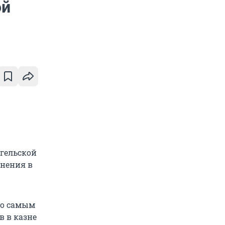
ой
нгельской
енения в
но самым
в в казне