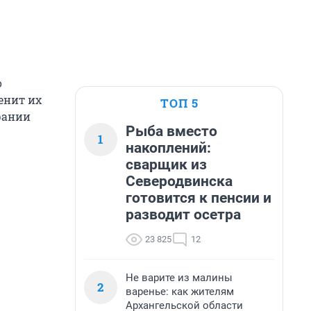
о
енит их
ТОП 5
рании
Рыба вместо
1
накоплений:
сварщик из
Северодвинска
готовится к пенсии и
разводит осетра
23 825
12
Не варите из малины
2
варенье: как жителям
Архангельской области