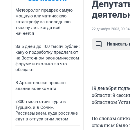
Депутат
Метеоролог предрек самую
деятель
мощную климатическую
катастрофу за последнюю
тысячу лет: когда всё
22 декабря 2003, 09:34
начнется
Написать
За 5 дней до 100 тысяч рублей:
какую подработку предлагают
на Восточном экономическом
форуме и сколько за что
обещают
В Архангельске продают
19 декабря под
здание военкомата
области: 9 сесс
«300 тысяч стоит тур и в
областном Устав
Турцию, и в Сочи».
Рассказываем, куда россияне
По словам спик
едут в отпуск этим летом
сложным было пр