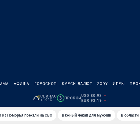
АММА
АФИША
ГОРОСКОП
КУРСЫ ВАЛЮТ
ZODY
ИГРЫ
ПРО
USD 80,93
СЕЙЧАС
3
ПРОБКИ
+19°C
EUR 93,19
 из Поморья поехали на СВО
Важный чекап для мужчин
В области