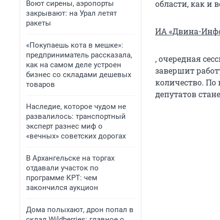
области, как и 
Воют сирены, аэропорты
закрывают: на Урал летят
ракеты
ИА «Двина-Инф
«Покупаешь кота в мешке»:
предприниматель рассказала,
, очередная сес
как на самом деле устроен
завершит работ
бизнес со складами дешевых
количество. По
товаров
депутатов стане
Наследие, которое чудом не
развалилось: транспортный
эксперт разнес миф о
«вечных» советских дорогах
В Архангельске на торгах
отдавали участок по
программе КРТ: чем
закончился аукцион
Дома полыхают, дрон попал в
склад Wildberries: главное о