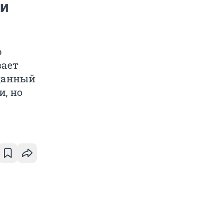
ки
о
вает
 данный
, но