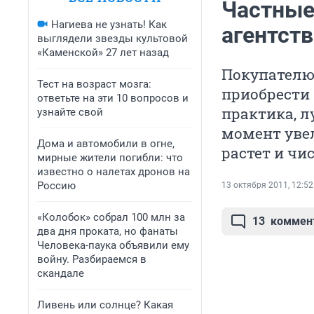
Частные
Нагиева не узнать! Как
агентст
выглядели звезды культовой
«Каменской» 27 лет назад
Покупателю
Тест на возраст мозга:
приобрести 
ответьте на эти 10 вопросов и
практика, л
узнайте свой
момент уве
Дома и автомобили в огне,
растет и чи
мирные жители погибли: что
известно о налетах дронов на
Россию
13 октября 2011, 12:52
«Колобок» собрал 100 млн за
13
коммен
два дня проката, но фанаты
Человека-паука объявили ему
войну. Разбираемся в
скандале
Ливень или солнце? Какая