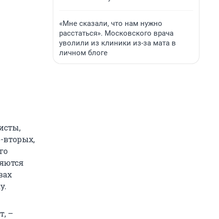
«Мне сказали, что нам нужно
расстаться». Московского врача
уволили из клиники из-за мата в
личном блоге
исты,
о-вторых,
го
ляются
вах
у.
т, –