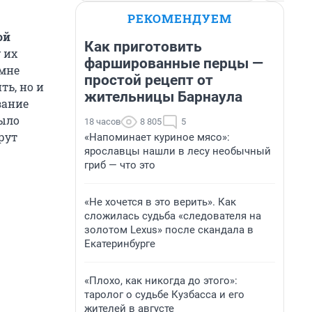
РЕКОМЕНДУЕМ
ой
Как приготовить
 их
фаршированные перцы —
 мне
простой рецепт от
ть, но и
жительницы Барнаула
зание
было
18 часов
8 805
5
рут
«Напоминает куриное мясо»:
ярославцы нашли в лесу необычный
гриб — что это
«Не хочется в это верить». Как
сложилась судьба «следователя на
золотом Lexus» после скандала в
Екатеринбурге
«Плохо, как никогда до этого»:
таролог о судьбе Кузбасса и его
жителей в августе