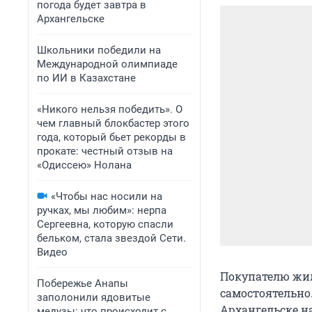
погода будет завтра в
Архангельске
Школьники победили на
Международной олимпиаде
по ИИ в Казахстане
«Никого нельзя победить». О
чем главный блокбастер этого
года, который бьет рекорды в
прокате: честный отзыв на
«Одиссею» Нолана
«Чтобы нас носили на
ручках, мы любим»: нерпа
Сергеевна, которую спасли
бельком, стала звездой Сети.
Видео
Покупателю жил
Побережье Анапы
самостоятельно.
заполонили ядовитые
Архангельске н
медузы: что происходит с