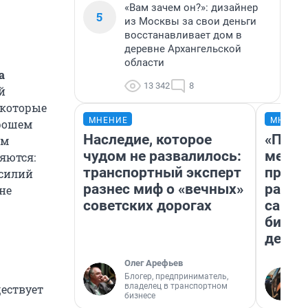
«Вам зачем он?»: дизайнер
5
из Москвы за свои деньги
восстанавливает дом в
деревне Архангельской
области
а
13 342
8
й
екоторые
МНЕНИЕ
МНЕНИ
орошем
Наследие, которое
«Поку
ом
чудом не развалилось:
мешке
яются:
транспортный эксперт
предп
усилий
разнес миф о «вечных»
расска
не
советских дорогах
самом
бизне
дешев
Олег Арефьев
Блогер, предприниматель,
владелец в транспортном
ществует
бизнесе