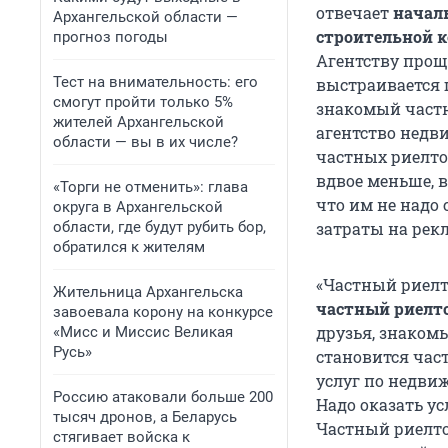
отвечает
начал
Архангельской области —
строительной 
прогноз погоды
Агентству проще
Тест на внимательность: его
выстраивается ц
смогут пройти только 5%
знакомый частны
жителей Архангельской
агентство недв
области — вы в их числе?
частных риелтор
вдвое меньше, в
«Торги не отменить»: глава
что им не надо
округа в Архангельской
области, где будут рубить бор,
затраты на рек
обратился к жителям
«Частный риелт
Жительница Архангельска
частный риелт
завоевала корону на конкурсе
друзья, знакомы
«Мисс и Миссис Великая
Русь»
становится час
услуг по недви
Россию атаковали больше 200
Надо оказать ус
тысяч дронов, а Беларусь
Частный риелтор
стягивает войска к