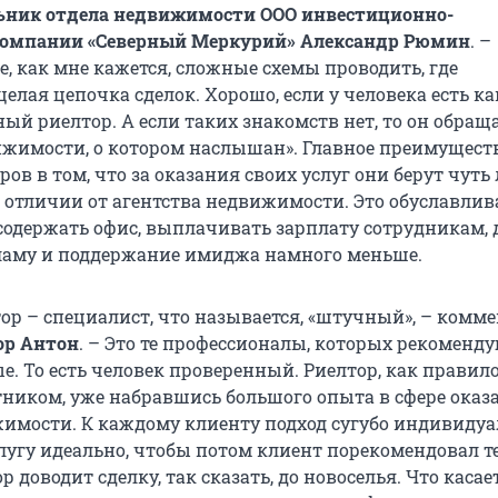
ьник
отдела недвижимости ООО инвестиционно-
компании «Северный Меркурий» Александр Рюмин
. –
, как мне кажется, сложные схемы проводить, где
елая цепочка сделок. Хорошо, если у человека есть ка
й риелтор. А если таких знакомств нет, то он обраща
ижимости, о котором наслышан». Главное преимущест
ов в том, что за оказания своих услуг они берут чуть 
 отличии от агентства недвижимости. Это обуславлива
 содержать офис, выплачивать зарплату сотрудникам, 
ламу и поддержание имиджа намного меньше.
ор – специалист, что называется, «штучный», – комм
ор Антон
. – Это те профессионалы, которых рекоменд
е. То есть человек проверенный. Риелтор, как правило
тником, уже набравшись большого опыта в сфере оказ
жимости. К каждому клиенту подход сугубо индивиду
лугу идеально, чтобы потом клиент порекомендовал те
 доводит сделку, так сказать, до новоселья. Что касае