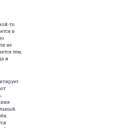
кой-то
ется в
во
ли не
ется тем,
да и
ентирует
уют
,
ания
альный.
бя.
тся