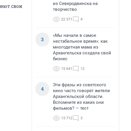
из Северодвинска на
меют свои
творчество
22 371
4
«Мы начали в самое
3
нестабильное время»: как
многодетная мама из
Архангельска создала свой
бизнес
15 641
12
Эти фразы из советского
4
кино часто говорят жители
Архангельской области.
Вспомните из каких они
фильмов? — тест
13 712
3