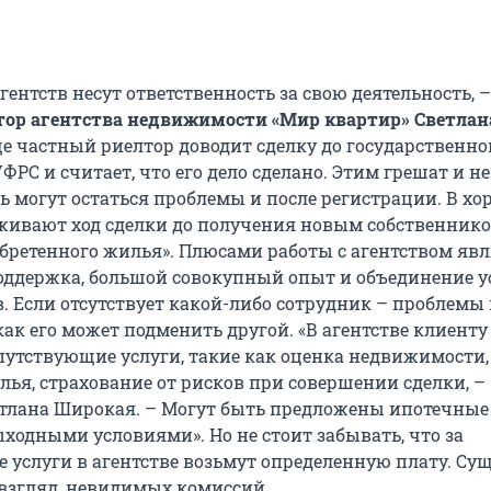
ентств несут ответственность за свою деятельность, –
тор агентства недвижимости «Мир квартир» Светлан
ще частный риелтор доводит сделку до государственно
ФРС и считает, что его дело сделано. Этим грешат и н
дь могут остаться проблемы и после регистрации. В х
еживают ход сделки до получения новым собственник
бретенного жилья». Плюсами работы с агентством явл
ддержка, большой совокупный опыт и объединение 
. Если отсутствует какой-либо сотрудник – проблемы 
как его может подменить другой. «В агентстве клиенту
утствующие услуги, такие как оценка недвижимости,
лья, страхование от рисков при совершении сделки, –
тлана Широкая. – Могут быть предложены ипотечные
ходными условиями». Но не стоит забывать, что за
 услуги в агентстве возьмут определенную плату. Су
 взгляд, невидимых комиссий.