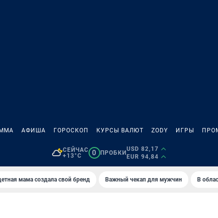
АММА
АФИША
ГОРОСКОП
КУРСЫ ВАЛЮТ
ZODY
ИГРЫ
ПРО
USD 82,17
СЕЙЧАС
0
ПРОБКИ
+13°C
EUR 94,84
етная мама создала свой бренд
Важный чекап для мужчин
В обла