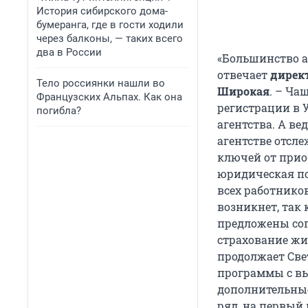
История сибирского дома-
бумеранга, где в гости ходили
через балконы, — таких всего
два в России
«Большинство аг
отвечает
дирек
Тело россиянки нашли во
Широкая
. – Ча
Французских Альпах. Как она
регистрации в У
погибла?
агентства. А ве
агентстве отсл
ключей от прио
юридическая по
всех работников
возникнет, так 
предложены соп
страхование жи
продолжает Све
программы с вы
дополнительные
ряд, на первый