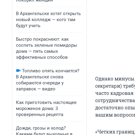
покорил женщин
В Архангельске хотят открыть
новый колледж — кого там
будут учить
Быстро покраснеют: как
соспеть зеленые помидоры
дома — пять самых
эффективных способов
Топливо опять кончается?
В Архангельске снова
Однако минусы 
собираются очереди у
секретари) треб
заправок — видео
часто кадровая
сотрудничества
Как приготовить настоящее
достаточно опы
мороженое дома: 3
вашим вопросом
проверенных рецепта
Дожди, грозы и холод?
«Четких границ,
Какими будут выходные в