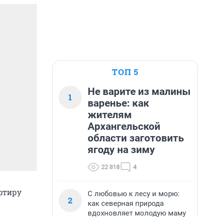
ТОП 5
Не варите из малины
1
варенье: как
жителям
Архангельской
области заготовить
ягоду на зиму
22 818
4
ртиру
С любовью к лесу и морю:
2
как северная природа
вдохновляет молодую маму