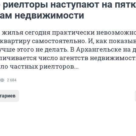
 риелторы наступают на пят
вам недвижимости
 жилья сегодня практически невозможн
квартиру самостоятельно. И, как показы
учше этого не делать. В Архангельске на
личивается число агентств недвижимости
сло частных риелторов...
2 684
тариев