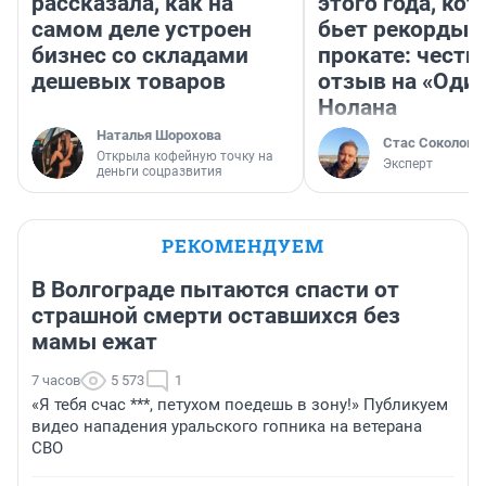
рассказала, как на
этого года, ко
самом деле устроен
бьет рекорды 
бизнес со складами
прокате: честн
дешевых товаров
отзыв на «Оди
Нолана
Наталья Шорохова
Стас Соколов
Открыла кофейную точку на
Эксперт
деньги соцразвития
РЕКОМЕНДУЕМ
В Волгограде пытаются спасти от
страшной смерти оставшихся без
мамы ежат
7 часов
5 573
1
«Я тебя счас ***, петухом поедешь в зону!» Публикуем
видео нападения уральского гопника на ветерана
СВО