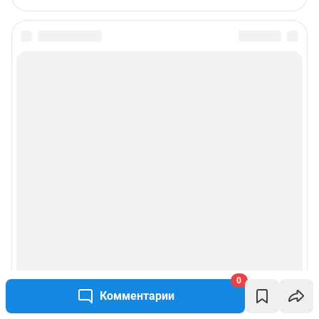
Редакция сайта не несет ответственности за достоверность
информации, содержащейся в рекламных объявлениях.
Информация об ограничениях
Политика использования cookies
Рекомендательные системы
Пользовательское соглашение сервиса «Подписка без баннерной
рекламы»
Политика конфиденциальности и обработки персональных данных и
правила использования сайта
© ООО «Сеть городских порталов»
© ООО «Интернет Технологии»
0
Комментарии