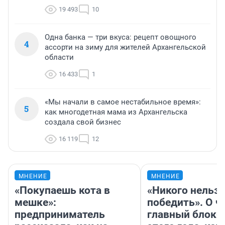
19 493
10
Одна банка — три вкуса: рецепт овощного
4
ассорти на зиму для жителей Архангельской
области
16 433
1
«Мы начали в самое нестабильное время»:
5
как многодетная мама из Архангельска
создала свой бизнес
16 119
12
МНЕНИЕ
МНЕНИЕ
«Покупаешь кота в
«Никого нельз
мешке»:
победить». О ч
предприниматель
главный блокб