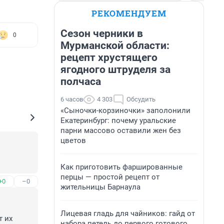
РЕКОМЕНДУЕМ
Сезон черники в
0
Мурманской области:
рецепт хрустящего
ягодного штруделя за
полчаса
6 часов
4 303
Обсудить
«Сыночки-корзиночки» заполонили
Екатеринбург: почему уральские
парни массово оставили жен без
цветов
Как приготовить фаршированные
перцы — простой рецепт от
+0
–0
жительницы Барнаула
Лицевая гладь для чайников: гайд от
 их 
набора петель до первого готового