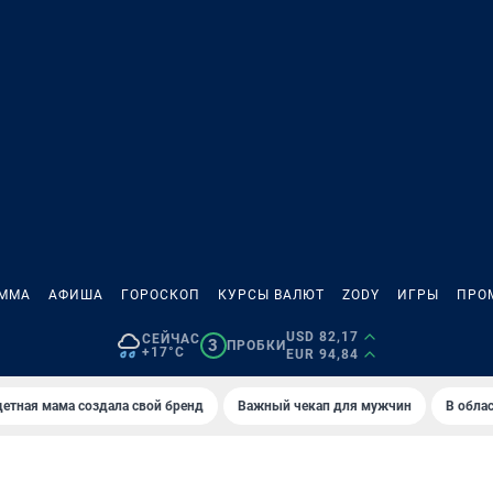
АММА
АФИША
ГОРОСКОП
КУРСЫ ВАЛЮТ
ZODY
ИГРЫ
ПРО
USD 82,17
СЕЙЧАС
3
ПРОБКИ
+17°C
EUR 94,84
етная мама создала свой бренд
Важный чекап для мужчин
В обла