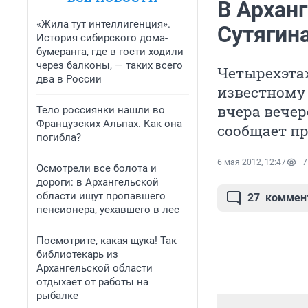
В Архан
«Жила тут интеллигенция».
Сутягин
История сибирского дома-
бумеранга, где в гости ходили
через балконы, — таких всего
Четырехэта
два в России
известному
вчера вечер
Тело россиянки нашли во
Французских Альпах. Как она
сообщает пр
погибла?
6 мая 2012, 12:47
7
Осмотрели все болота и
дороги: в Архангельской
области ищут пропавшего
27
коммен
пенсионера, уехавшего в лес
Посмотрите, какая щука! Так
библиотекарь из
Архангельской области
отдыхает от работы на
рыбалке