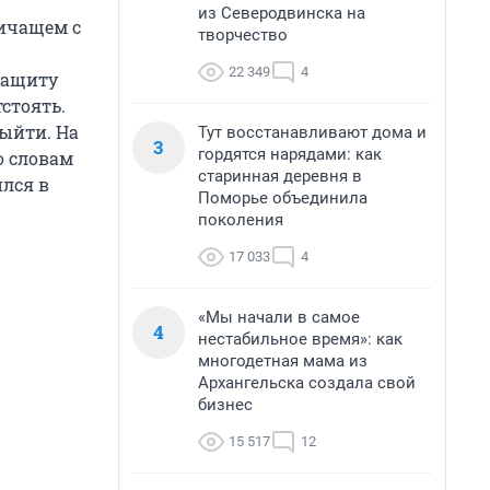
из Северодвинска на
ничащем с
творчество
22 349
4
защиту
стоять.
ыйти. На
Тут восстанавливают дома и
3
гордятся нарядами: как
о словам
старинная деревня в
ился в
Поморье объединила
поколения
17 033
4
«Мы начали в самое
4
нестабильное время»: как
многодетная мама из
Архангельска создала свой
бизнес
15 517
12