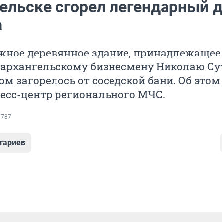
гельске сгорел легендарный 
а
жное деревянное здание, принадлежащее
 архангельскому бизнесмену Николаю Су
ом загорелось от соседской бани. Об этом
есс-центр регионального МЧС.
 787
тариев