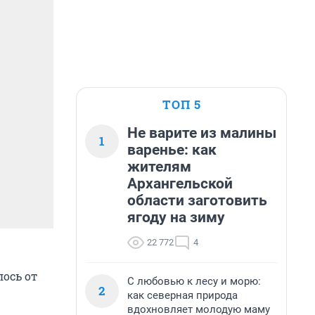
ТОП 5
Не варите из малины
1
варенье: как
жителям
Архангельской
области заготовить
ягоду на зиму
22 772
4
ось от
С любовью к лесу и морю:
2
как северная природа
вдохновляет молодую маму