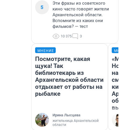
Эти фразы из советского
5
кино часто говорят жители
Архангельской области.
Вспомните из каких они
фильмов? — тест
10 375
3
МНЕНИЕ
МНЕНИ
Посмотрите, какая
«Мы в
щука! Так
Нолан
библиотекарь из
настр
Архангельской области
смотр
отдыхает от работы на
кинот
рыбалке
Архан
облас
выгля
Ирина Лысцева
жительница Архангельской
области