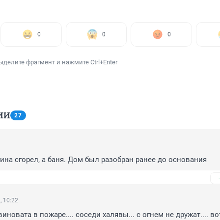
0
0
0
ыделите фрагмент и нажмите Ctrl+Enter
ИИ
27
гина сгорел, а баня. Дом был разобран ранее до основания
, 10:22
иновата в пожаре.... соседи халявы... с огнем не дружат.... вот