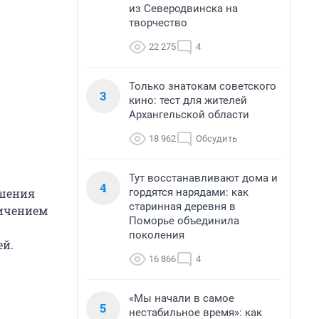
из Северодвинска на
творчество
22 275
4
Только знатокам советского
3
кино: тест для жителей
Архангельской области
18 962
Обсудить
Тут восстанавливают дома и
4
гордятся нарядами: как
ишения
старинная деревня в
ничением
Поморье объединила
поколения
ей.
16 866
4
«Мы начали в самое
5
нестабильное время»: как