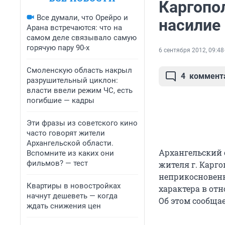
Каргопол
Все думали, что Орейро и
насилие
Арана встречаются: что на
самом деле связывало самую
горячую пару 90-х
6 сентября 2012, 09:48
Смоленскую область накрыл
4
коммент
разрушительный циклон:
власти ввели режим ЧС, есть
погибшие — кадры
Эти фразы из советского кино
часто говорят жители
Архангельской области.
Архангельский 
Вспомните из каких они
фильмов? — тест
жителя г. Карг
неприкосновенн
Квартиры в новостройках
характера в от
начнут дешеветь — когда
Об этом сообща
ждать снижения цен