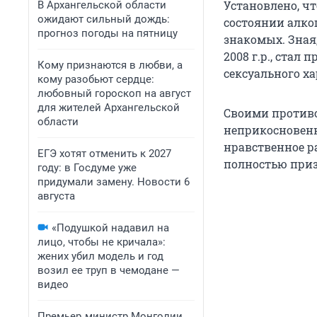
Установлено, чт
В Архангельской области
ожидают сильный дождь:
состоянии алко
прогноз погоды на пятницу
знакомых. Зная
2008 г.р., стал
Кому признаются в любви, а
сексуального ха
кому разобьют сердце:
любовный гороскоп на август
для жителей Архангельской
Своими против
области
неприкосновенн
нравственное р
ЕГЭ хотят отменить к 2027
полностью при
году: в Госдуме уже
придумали замену. Новости 6
августа
«Подушкой надавил на
лицо, чтобы не кричала»:
жених убил модель и год
возил ее труп в чемодане —
видео
Премьер‑министр Монголии