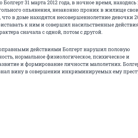
о Болгерт 31 марта 2012 года, в ночное время, находясь 
гольного опьянения, незаконно проник в жилище сво
, что в доме находятся несовершеннолетние девочки 2
 приставать к ним и совершил насильственные действи
рактера сначала с одной, потом с другой.
оправными действиями Болгерт нарушил половую
ость, нормальное физиологическое, психическое и
азвитие и формирование личности малолетних. Болге
знал вину в совершении инкриминируемых ему прест