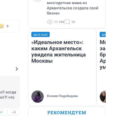
многодетная мама из
Архангельска создала свой
бизнес
11 194
10
0
МНЕНИЕ
МНЕНИ
«Идеальное место»:
Морил
каким Архангельск
запир
увидела жительница
броси
Москвы
Архан
умира
!! когда 
Ксения Подобедова
т?! что 
РЕКОМЕНДУЕМ
+1
–0