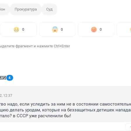
йон
Прокуратура
Суд
0
0
0
ыделите фрагмент и нажмите Ctrl+Enter
ИИ
4
2, 12:37
во надо, если уследить за ним не в состоянии самостоятельно
ацию делать уродам, которые на беззащитных детишек нападаю
стало? в СССР уже расчленили бы!