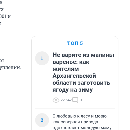
в
их
001 и
я
ТОП 5
Не варите из малины
1
рт
варенье: как
уплений.
жителям
Архангельской
области заготовить
ягоду на зиму
22 642
3
С любовью к лесу и морю:
2
как северная природа
вдохновляет молодую маму