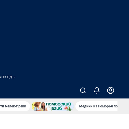
МОКОДЫ
сти мелеют реки
Медики из Поморья поехали 