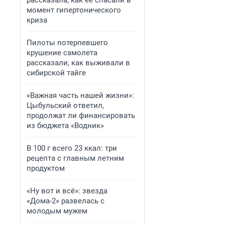
рассказала, как ее спасали в
момент гипертонического
криза
Пилоты потерпевшего
крушение самолета
рассказали, как выживали в
сибирской тайге
«Важная часть нашей жизни»:
Цыбульский ответил,
продолжат ли финансировать
из бюджета «Водник»
В 100 г всего 23 ккал: три
рецепта с главным летним
продуктом
«Ну вот и всё»: звезда
«Дома-2» развелась с
молодым мужем