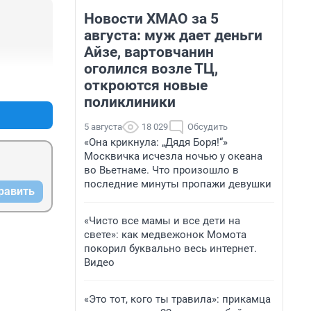
Новости ХМАО за 5
августа: муж дает деньги
Айзе, вартовчанин
оголился возле ТЦ,
+0
–0
откроются новые
поликлиники
5 августа
18 029
Обсудить
«Она крикнула: „Дядя Боря!“»
Москвичка исчезла ночью у океана
во Вьетнаме. Что произошло в
последние минуты пропажи девушки
равить
«Чисто все мамы и все дети на
свете»: как медвежонок Момота
покорил буквально весь интернет.
Видео
«Это тот, кого ты травила»: прикамца