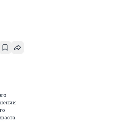
его
ушении
го
раста.