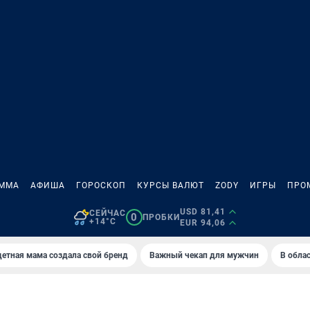
АММА
АФИША
ГОРОСКОП
КУРСЫ ВАЛЮТ
ZODY
ИГРЫ
ПРО
USD 81,41
СЕЙЧАС
0
ПРОБКИ
+14°C
EUR 94,06
етная мама создала свой бренд
Важный чекап для мужчин
В обла